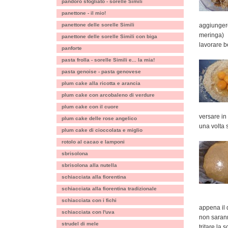
pandoro sfogliato - sorelle Simili
panettone - il mio!
panettone delle sorelle Simili
aggiungere
meringa)
panettone delle sorelle Simili con biga
lavorare 
panforte
pasta frolla - sorelle Simili e... la mia!
pasta genoise - pasta genovese
plum cake alla ricotta e arancia
plum cake con arcobaleno di verdure
plum cake con il cuore
versare in 
plum cake delle rose angelico
una volta 
plum cake di cioccolata e miglio
rotolo al cacao e lamponi
sbrisolona
sbrisolona alla nutella
schiacciata alla fiorentina
schiacciata alla fiorentina tradizionale
schiacciata con i fichi
appena il 
schiacciata con l'uva
non sarann
strudel di mele
tritare la