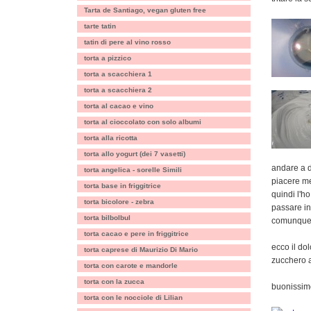
Tarta de Santiago, vegan gluten free
tarte tatin
tatin di pere al vino rosso
torta a pizzico
torta a scacchiera 1
torta a scacchiera 2
torta al cacao e vino
torta al cioccolato con solo albumi
torta alla ricotta
torta allo yogurt (dei 7 vasetti)
andare a d
torta angelica - sorelle Simili
piacere me
torta base in friggitrice
quindi l'h
torta bicolore - zebra
passare in
torta bilbolbul
comunque 
torta cacao e pere in friggitrice
ecco il dol
torta caprese di Maurizio Di Mario
zucchero 
torta con carote e mandorle
torta con la zucca
buonissimo
torta con le nocciole di Lilian