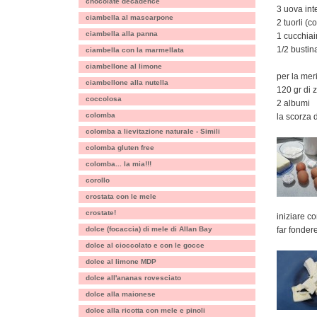
chocolate decadence
3 uova int
ciambella al mascarpone
2 tuorli (
ciambella alla panna
1 cucchiai
1/2 bustina
ciambella con la marmellata
ciambellone al limone
per la mer
ciambellone alla nutella
120 gr di 
coccolosa
2 albumi
colomba
la scorza 
colomba a lievitazione naturale - Simili
colomba gluten free
colomba... la mia!!!
corollo
crostata con le mele
crostate!
iniziare c
dolce (focaccia) di mele di Allan Bay
far fondere
dolce al cioccolato e con le gocce
dolce al limone MDP
dolce all'ananas rovesciato
dolce alla maionese
dolce alla ricotta con mele e pinoli