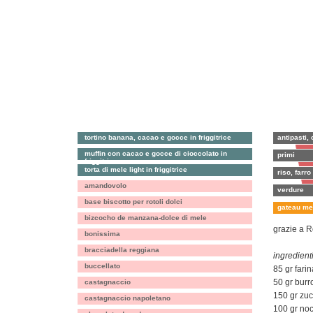
tortino banana, cacao e gocce in friggitrice
antipasti, 
muffin con cacao e gocce di cioccolato in
primi
friggitrice
torta di mele light in friggitrice
riso, farro
amandovolo
verdure
base biscotto per rotoli dolci
gateau mer
bizcocho de manzana-dolce di mele
grazie a R
bonissima
bracciadella reggiana
ingredienti
buccellato
85 gr farin
50 gr burr
castagnaccio
150 gr zu
castagnaccio napoletano
100 gr noc