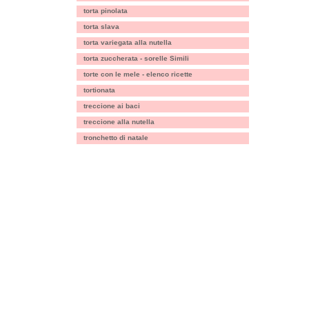
torta pinolata
torta slava
torta variegata alla nutella
torta zuccherata - sorelle Simili
torte con le mele - elenco ricette
tortionata
treccione ai baci
treccione alla nutella
tronchetto di natale