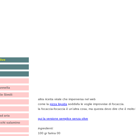
live
antipasti, crostini & c.
secondi
primi
torte salate e sformati
riso, farro & c.
torte e dolci
verdure
biscotti, cioccolata & c.
annella
focaccine allo yogurt con le olive
le Simili
altra ricetta virale che imperversa nel web
come la
pizza liquida
soddisfa le voglie improvvise di focaccia.
la focaccia-focaccia è un'altra cosa, ma questa devo dire che è molto
 ad aria
qui la versione semplice senza olive
cchi salamino
ingredienti:
100 gr farina 00