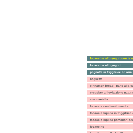
focaccine allo yogurt con le o
focaccine allo yogurt
pagnotta in friggitrice ad aria
baguette
cinnamon bread - pane alla c
creacker a lievitazione natura
croccantella
focaccia con lievito madre
focaccia liquida in friggitrice
focaccia liquida pomodori se
focaccine