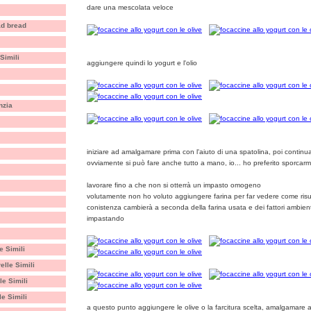
dare una mescolata veloce
ad bread
Simili
aggiungere quindi lo yogurt e l'olio
nzia
iniziare ad amalgamare prima con l'aiuto di una spatolina, poi contin
ovviamente si può fare anche tutto a mano, io... ho preferito sporcar
lavorare fino a che non si otterrà un impasto omogeno
volutamente non ho voluto aggiungere farina per far vedere come risu
conistenza cambierà a seconda della farina usata e dei fattori ambienta
impastando
e Simili
elle Simili
le Simili
le Simili
a questo punto aggiungere le olive o la farcitura scelta, amalgamare a