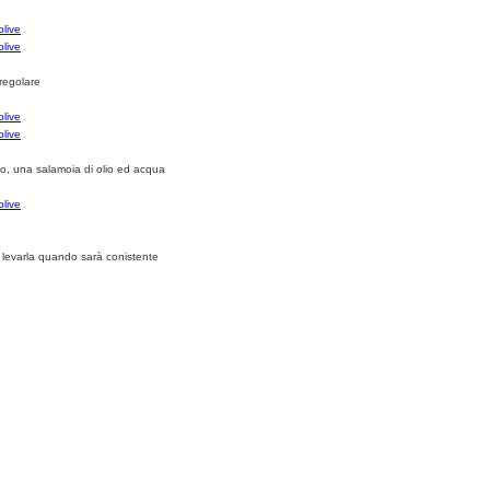
regolare
io, una salamoia di olio ed acqua
si: levarla quando sarà conistente