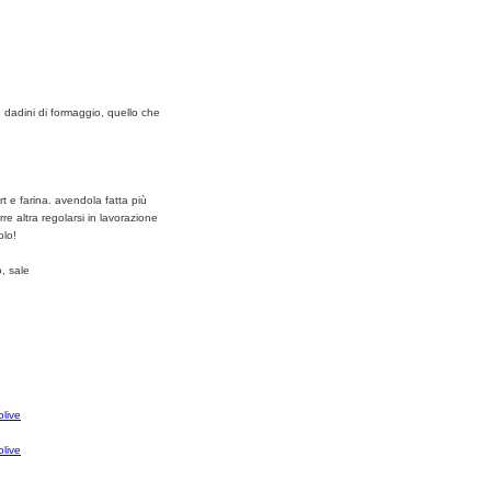
, dadini di formaggio, quello che
t e farina. avendola fatta più
e altra regolarsi in lavorazione
olo!
o, sale