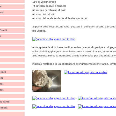
150 gr yogurt greco
75 gr circa di olive a rondelle
re
un mezzo cucchiaino di sale
ossi
un cucchiaio di olio
un cucchiaino abbondante di lievito istantaneo
al posto delle olive alcune idee: pezzetti di pomodori secchi, pancetta
Simili
più vi ispira!
i
nota: queste le dosi base, molti le variano mettendo pari peso di yogur
volte direi di aggiungere come base questa dose di farina, se ne occorr
altra osservazione: va benissimo anche come base per una pizza al v
iniziamo mettendo in un contenitore gli ingredienti secchi: farina, lievit
imili
ili
ili
rot
le Simili
rancia