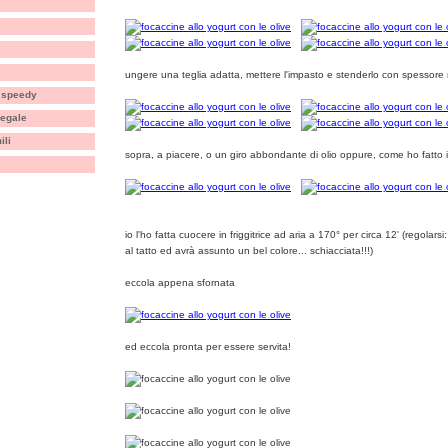
ungere una teglia adatta, mettere l'impasto e stenderlo con spessore 
t speedy
segale
ili
sopra, a piacere, o un giro abbondante di olio oppure, come ho fatto 
io l'ho fatta cuocere in friggitrice ad aria a 170° per circa 12' (regolar
al tatto ed avrà assunto un bel colore... schiacciata!!!)
eccola appena sfornata
ed eccola pronta per essere servita!