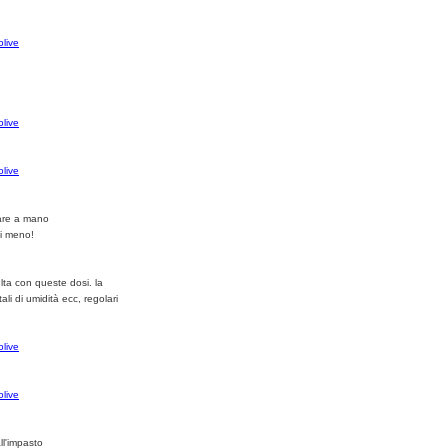
uare a mano
mi meno!
lta con queste dosi. la
li di umidità ecc, regolari
ll'impasto