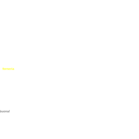
dolci al cucchiaio
forneria
varie e attrezzi
la cucina degli altri
 buona!