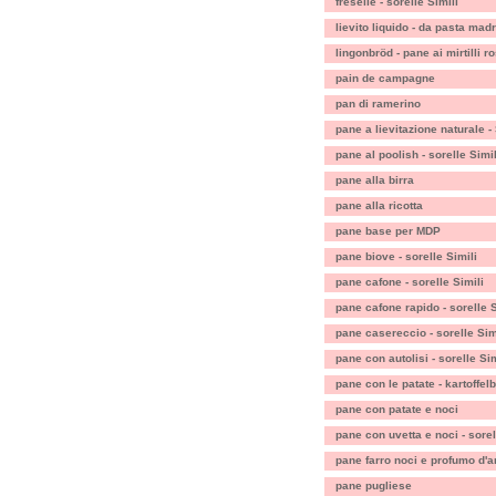
freselle - sorelle Simili
lievito liquido - da pasta mad
lingonbröd - pane ai mirtilli r
pain de campagne
pan di ramerino
pane a lievitazione naturale - 
pane al poolish - sorelle Simil
pane alla birra
pane alla ricotta
pane base per MDP
pane biove - sorelle Simili
pane cafone - sorelle Simili
pane cafone rapido - sorelle S
pane casereccio - sorelle Sim
pane con autolisi - sorelle Sim
pane con le patate - kartoffelb
pane con patate e noci
pane con uvetta e noci - sorel
pane farro noci e profumo d'a
pane pugliese