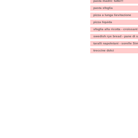
pasta madre: tutto!!!
pasta sfoglia
pizza a lunga lievitazione
pizza liquida
sfoglia alla ricotta - croissan
swedish rye bread - pane di 
taralli napoletani - sorelle Sim
treccine dolci