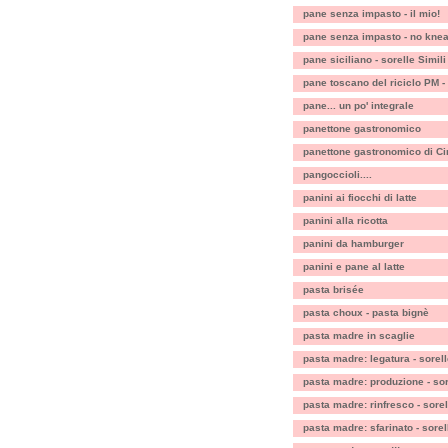
pane senza impasto - il mio!
pane senza impasto - no kne
pane siciliano - sorelle Simili
pane toscano del riciclo PM - 
pane... un po' integrale
panettone gastronomico
panettone gastronomico di Ci
pangoccioli....
panini ai fiocchi di latte
panini alla ricotta
panini da hamburger
panini e pane al latte
pasta brisée
pasta choux - pasta bignè
pasta madre in scaglie
pasta madre: legatura - sorell
pasta madre: produzione - sor
pasta madre: rinfresco - sorel
pasta madre: sfarinato - sorel