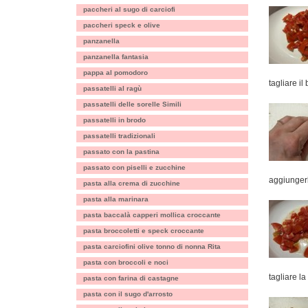
paccheri al sugo di carciofi
paccheri speck e olive
panzanella
panzanella fantasia
pappa al pomodoro
tagliare il 
passatelli al ragù
passatelli delle sorelle Simili
passatelli in brodo
passatelli tradizionali
passato con la pastina
passato con piselli e zucchine
aggiungerl
pasta alla crema di zucchine
pasta alla marinara
pasta baccalà capperi mollica croccante
pasta broccoletti e speck croccante
pasta carciofini olive tonno di nonna Rita
pasta con broccoli e noci
tagliare l
pasta con farina di castagne
pasta con il sugo d'arrosto