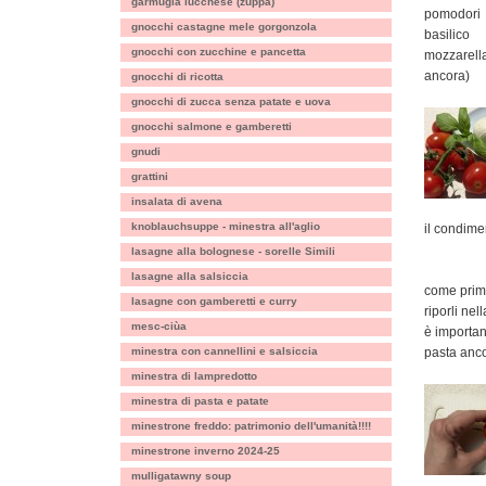
garmugia lucchese (zuppa)
pomodori
gnocchi castagne mele gorgonzola
basilico
gnocchi con zucchine e pancetta
mozzarella
ancora)
gnocchi di ricotta
gnocchi di zucca senza patate e uova
gnocchi salmone e gamberetti
gnudi
grattini
insalata di avena
knoblauchsuppe - minestra all'aglio
il condime
lasagne alla bolognese - sorelle Simili
lasagne alla salsiccia
come prima
lasagne con gamberetti e curry
riporli nel
mesc-ciùa
è importan
minestra con cannellini e salsiccia
pasta anc
minestra di lampredotto
minestra di pasta e patate
minestrone freddo: patrimonio dell'umanità!!!!
minestrone inverno 2024-25
mulligatawny soup