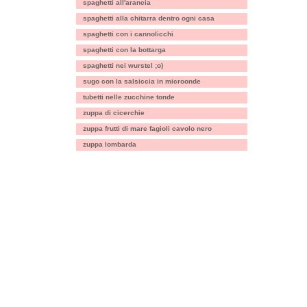
spaghetti all'arancia
spaghetti alla chitarra dentro ogni casa
spaghetti con i cannolicchi
spaghetti con la bottarga
spaghetti nei wurstel ;o)
sugo con la salsiccia in microonde
tubetti nelle zucchine tonde
zuppa di cicerchie
zuppa frutti di mare fagioli cavolo nero
zuppa lombarda