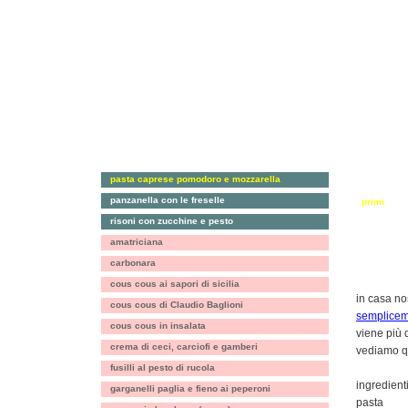
pasta caprese pomodoro e mozzarella
antipasti, 
panzanella con le freselle
primi
risoni con zucchine e pesto
riso, farro
amatriciana
verdure
carbonara
pasta cap
cous cous ai sapori di sicilia
in casa no
cous cous di Claudio Baglioni
semplicem
cous cous in insalata
viene più d
crema di ceci, carciofi e gamberi
vediamo q
fusilli al pesto di rucola
ingredienti
garganelli paglia e fieno ai peperoni
pasta