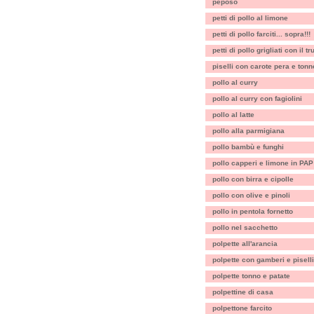
peposo
petti di pollo al limone
petti di pollo farciti... sopra!!!
petti di pollo grigliati con il t
piselli con carote pera e tonn
pollo al curry
pollo al curry con fagiolini
pollo al latte
pollo alla parmigiana
pollo bambù e funghi
pollo capperi e limone in PAP
pollo con birra e cipolle
pollo con olive e pinoli
pollo in pentola fornetto
pollo nel sacchetto
polpette all'arancia
polpette con gamberi e piselli
polpette tonno e patate
polpettine di casa
polpettone farcito