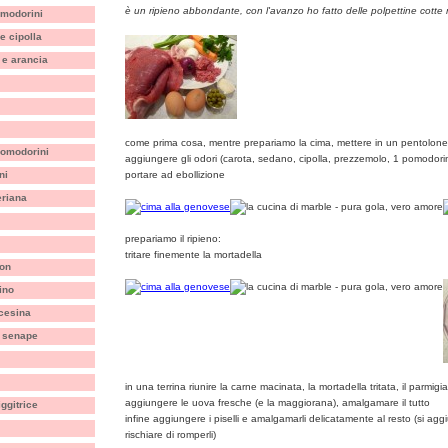
è un ripieno abbondante, con l'avanzo ho fatto delle polpettine cotte
omodorini
e cipolla
 e arancia
come prima cosa, mentre prepariamo la cima, mettere in un pentolo
 pomodorini
aggiungere gli odori (carota, sedano, cipolla, prezzemolo, 1 pomodorin
ni
portare ad ebollizione
eriana
prepariamo il ripieno:
tritare finemente la mortadella
non
ino
ncesina
a senape
in una terrina riunire la carne macinata, la mortadella tritata, il parmig
aggiungere le uova fresche (e la maggiorana), amalgamare il tutto
iggitrice
infine aggiungere i piselli e amalgamarli delicatamente al resto (si ag
rischiare di romperli)