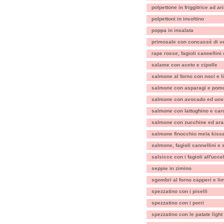
polpettone in friggitrice ad ar
polpettoni in involtino
poppa in insalata
primosale con concassè di v
rape rosse, fagioli cannellini
salame con aceto e cipolle
salmone al forno con noci e 
salmone con asparagi e pomo
salmone con avocado ed uov
salmone con lattughino e car
salmone con zucchine ed ara
salmone finocchio mela kiss
salmone, fagioli cannellini e
salsicce con i fagioli all'uccel
seppie in zimino
sgombri al forno capperi e li
spezzatino con i piselli
spezzatino con i porri
spezzatino con le patate light