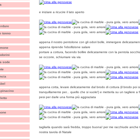
ia
e iniziare a ricucire il lato aperto
erdure
 e tonno
appena il nostro pentolone con gli odori bolle, immergere delicatamen
appena riprende l'ebollizione salare
limone
portare a cottura, facendo bollire delicatamente con la pentola socchi
dorini
se occorre, schiumare via via
a sode
ote
ncia
abel
appena cotta, levare delicatamente dal brodo di cottura (il brodo poi si
 spinacino
tranquillamente per... quello che si vuole!) e metterla su un tagliere a
pesi per darle una forma più aggraziata
letto
mone
tagliarla quando sarà fredda, troppo buona! per me racchiude anche ta
nostra tavola di Natale