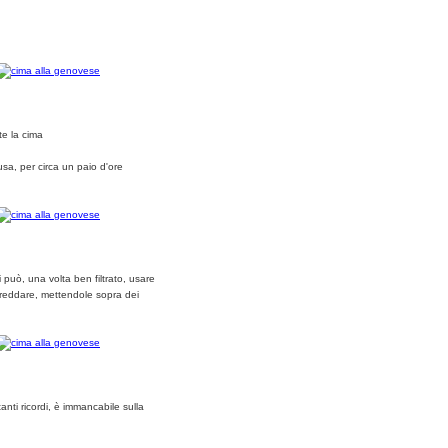
te la cima
usa, per circa un paio d'ore
 può, una volta ben filtrato, usare
 freddare, mettendole sopra dei
nti ricordi, è immancabile sulla