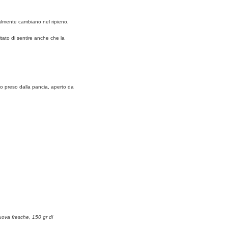
ialmente cambiano nel ripieno,
itato di sentire anche che la
lio preso dalla pancia, aperto da
uova fresche, 150 gr di