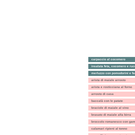
carpaccio al cocomero
insalata feta, cocomero e ruc
merluzzo con pomodorini e fag
arista di maiale arrosto
arista e rosticciana al forno
arrosto di casa
baccalà con le patate
braciole di maiale al vino
brasato di maiale alla birra
broccolo romanesco con gamb
calamari ripieni al tonno