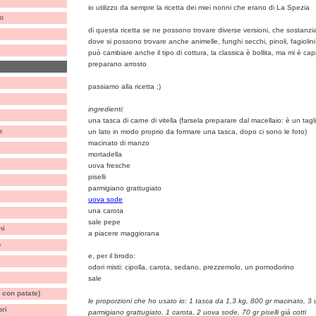
io utilizzo da sempre la ricetta dei miei nonni che erano di La Spezia
o
di questa ricetta se ne possono trovare diverse versioni, che sostanz
dove si possono trovare anche animelle, funghi secchi, pinoli, fagiolini
può cambiare anche il tipo di cottura, la classica è bollita, ma mi è cap
preparano arrosto
passiamo alla ricetta ;)
ingredienti:
una tasca di carne di vitella (farsela preparare dal macellaio: è un tag
e
un lato in modo proprio da formare una tasca, dopo ci sono le foto)
macinato di manzo
mortadella
uova fresche
piselli
parmigiano grattugiato
uova sode
una carota
sale pepe
ni
a piacere maggiorana
e
e, per il brodo:
odori misti: cipolla, carota, sedano, prezzemolo, un pomodorino
sale
 con patate)
le proporzioni che ho usato io: 1 tasca da 1,3 kg, 800 gr macinato, 3 
bri
parmigiano grattugiato, 1 carota, 2 uova sode, 70 gr piselli già cotti