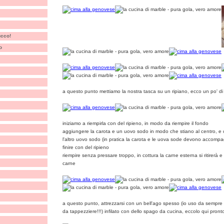
rucco!
o
a questo punto mettiamo la nostra tasca su un ripiano, ecco un po' di 
iniziamo a riempirla con del ripieno, in modo da riempire il fondo
aggiungere la carota e un uovo sodo in modo che stiano al centro, e 
l'altro uovo sodo (in pratica la carota e le uova sode devono accompa
finire con del ripieno
riempire senza pressare troppo, in cottura la carne esterna si ritirerà e
carne
a questo punto, attrezzarsi con un bell'ago spesso (io uso da sempre
da tappezziere!!!) infilato con dello spago da cucina, eccolo qui pronto