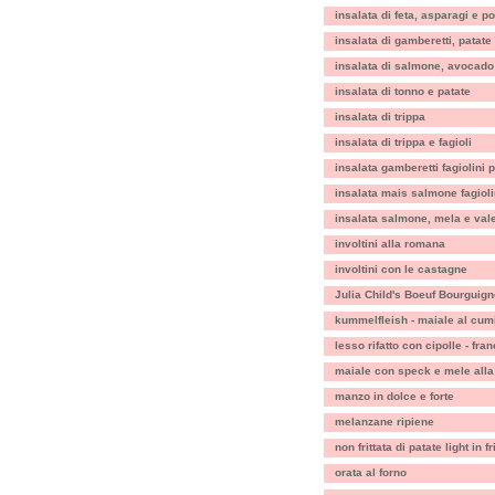
insalata di feta, asparagi e p
insalata di gamberetti, patate 
insalata di salmone, avocado
insalata di tonno e patate
insalata di trippa
insalata di trippa e fagioli
insalata gamberetti fagiolini
insalata mais salmone fagioli
insalata salmone, mela e val
involtini alla romana
involtini con le castagne
Julia Child's Boeuf Bourguig
kummelfleish - maiale al cum
lesso rifatto con cipolle - fra
maiale con speck e mele all
manzo in dolce e forte
melanzane ripiene
non frittata di patate light in fr
orata al forno