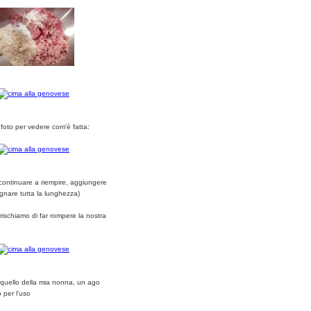
foto per vedere com'è fatta:
continuare a riempire, aggiungere
gnare tutta la lunghezza)
 rischiamo di far rompere la nostra
 quello della mia nonna, un ago
 per l'uso