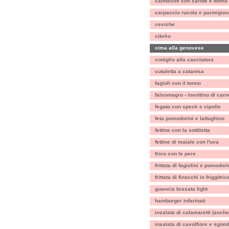
cannellini con carote e tonno
carpaccio rucola e parmigian
ceviche
cibrèo
cima alla genovese
coniglio alla cacciatora
cutuletta a catanisa
fagioli con il tonno
falsomagro - involtino di carn
fegato con speck e cipolle
feta pomodorini e lattughino
fettine con la sottiletta
fettine di maiale con l'uva
frico con le pere
frittata di fagiolini e pomodori
frittata di finocchi in friggitric
guancia brasata light
hamburger infarinati
insalata di calamaretti (anche
insalata di cavolfiore e sgom