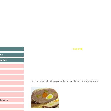
antipasti, crostini & c.
secondi
ola
primi
torte salate e sformati
iolini
riso, farro & c.
torte e dolci
verdure
biscotti, cioccolata & c.
cima alla genovese
ecco una ricetta classica della cucina ligure, la cima ripiena
eretti