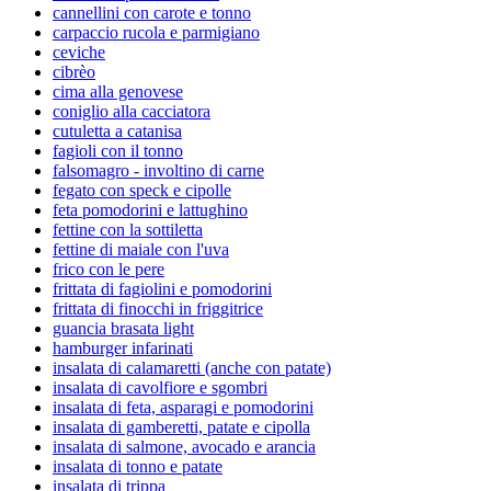
cannellini con carote e tonno
carpaccio rucola e parmigiano
ceviche
cibrèo
cima alla genovese
coniglio alla cacciatora
cutuletta a catanisa
fagioli con il tonno
falsomagro - involtino di carne
fegato con speck e cipolle
feta pomodorini e lattughino
fettine con la sottiletta
fettine di maiale con l'uva
frico con le pere
frittata di fagiolini e pomodorini
frittata di finocchi in friggitrice
guancia brasata light
hamburger infarinati
insalata di calamaretti (anche con patate)
insalata di cavolfiore e sgombri
insalata di feta, asparagi e pomodorini
insalata di gamberetti, patate e cipolla
insalata di salmone, avocado e arancia
insalata di tonno e patate
insalata di trippa