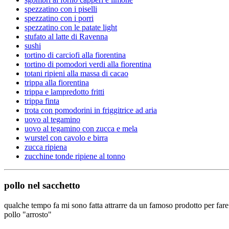
spezzatino con i piselli
spezzatino con i porri
spezzatino con le patate light
stufato al latte di Ravenna
sushi
tortino di carciofi alla fiorentina
tortino di pomodori verdi alla fiorentina
totani ripieni alla massa di cacao
trippa alla fiorentina
trippa e lampredotto fritti
trippa finta
trota con pomodorini in friggitrice ad aria
uovo al tegamino
uovo al tegamino con zucca e mela
wurstel con cavolo e birra
zucca ripiena
zucchine tonde ripiene al tonno
pollo nel sacchetto
qualche tempo fa mi sono fatta attrarre da un famoso prodotto per fare 
pollo "arrosto"