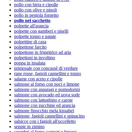
pollo con birra e cipolle
pollo con olive e pinoli
pollo in pentola fornetto
pollo nel sacchetto
polpette all'arancia
polpette con gamberi e piselli
polpette tonno e patate
polpettine di casa
polpettone farcito
polpettone in friggitrice ad aria
polpettoni in involtino
poppa in insalata
primosale con concassè di verdure
rape rosse, fagioli cannellini e tonno
salame con aceto e cipolle
salmone al forno con noci e limone
salmone con asparagi e pomodorini
salmone con avocado ed uova sode
salmone con lattughino e carote
salmone con zucchine ed arancia
salmone finocchio mela kissabel
salmone, fagioli cannellini e spinacino
salsicce con i fagioli all'uccelletto
seppie in zimino
sgombri al forno capperi e limone