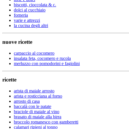
biscotti, cioccolata & c.
dolci al cucchiaio
forneria
varie e attrezzi
la cucina degli altri
nuove ricette
carpaccio al cocomero
insalata feta, cocomero e rucola
merluzzo con pomodorini e fagiolini
ricette
arista di maiale arrosto
arista e rosticciana al forno
arrosto di casa
baccalà con le patate
braciole di maiale al vino
brasato di maiale alla birra
broccolo romanesco con gamberetti
calamari ripieni al tonno