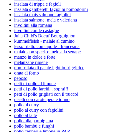
insalata di trippa e fagioli
insalata gamberetti fagiolini pomodorini
insalata mais salmone fagiolini
insalata salmone, mela e valeriana
involtini alla romana
involtini con le castagne
Julia Child's Boeuf Bourguignon
kummelfleish - maiale al cumino
lesso rifatto con cipolle - francesina
maiale con speck e mele alla senape
manzo in dolce e forte
melanzane ripiene
non frittata di patate light in friggitrice
orata al forno
peposo
petti di pollo al limone
petti di pollo farciti... sopra!!!
petti di pollo grigliati con il trucco!
piselli con carote pera e tonno
pollo al curry
pollo al curry con fagiolini
pollo al latte
pollo alla parmigiana
pollo bambù e funghi
pollo capperi e limone in PAP