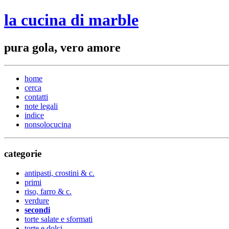
la cucina di marble
pura gola, vero amore
home
cerca
contatti
note legali
indice
nonsolocucina
categorie
antipasti, crostini & c.
primi
riso, farro & c.
verdure
secondi
torte salate e sformati
torte e dolci