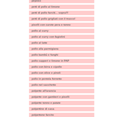
peposo
petti di pollo al limone
petti di pollo farciti... sopra!!!
petti di pollo grigliati con il trucco!
piselli con carote pera e tonno
pollo al curry
pollo al curry con fagiolini
pollo al latte
pollo alla parmigiana
pollo bambù e funghi
pollo capperi e limone in PAP
pollo con birra e cipolle
pollo con olive e pinoli
pollo in pentola fornetto
pollo nel sacchetto
polpette all'arancia
polpette con gamberi e piselli
polpette tonno e patate
polpettine di casa
polpettone farcito