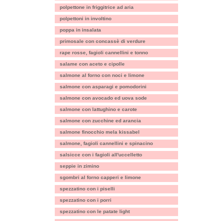
polpettone in friggitrice ad aria
polpettoni in involtino
poppa in insalata
primosale con concassè di verdure
rape rosse, fagioli cannellini e tonno
salame con aceto e cipolle
salmone al forno con noci e limone
salmone con asparagi e pomodorini
salmone con avocado ed uova sode
salmone con lattughino e carote
salmone con zucchine ed arancia
salmone finocchio mela kissabel
salmone, fagioli cannellini e spinacino
salsicce con i fagioli all'uccelletto
seppie in zimino
sgombri al forno capperi e limone
spezzatino con i piselli
spezzatino con i porri
spezzatino con le patate light