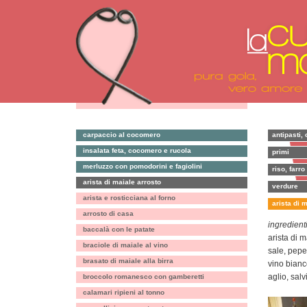
carpaccio al cocomero
antipasti, 
insalata feta, cocomero e rucola
primi
merluzzo con pomodorini e fagiolini
riso, farro
arista di maiale arrosto
verdure
arista e rosticciana al forno
arista di 
arrosto di casa
ingredienti
baccalà con le patate
arista di m
braciole di maiale al vino
sale, pepe
brasato di maiale alla birra
vino bian
aglio, sal
broccolo romanesco con gamberetti
calamari ripieni al tonno