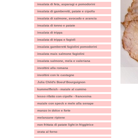
insalata di feta, asparagi e pomodorini
insalata di gamberetti, patate e cipolla
insalata di salmone, avocado e arancia
insalata di tonno e patate
insalata di trippa
insalata di trippa e fagioli
insalata gamberetti fagiolini pomodorini
insalata mais salmone fagiolini
insalata salmone, mela e valeriana
involtini alla romana
involtini con le castagne
Julia Child's Boeuf Bourguignon
kummelfleish - maiale al cumino
lesso rifatto con cipolle - francesina
maiale con speck e mele alla senape
manzo in dolce e forte
melanzane ripiene
non frittata di patate light in friggitrice
orata al forno