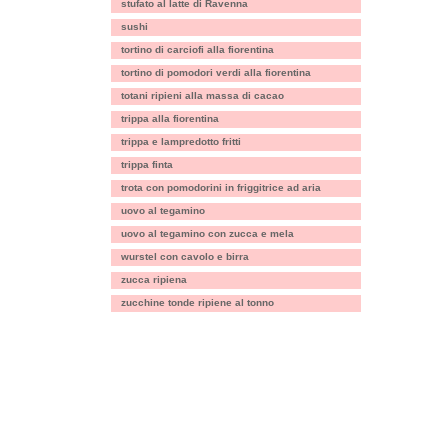
stufato al latte di Ravenna
sushi
tortino di carciofi alla fiorentina
tortino di pomodori verdi alla fiorentina
totani ripieni alla massa di cacao
trippa alla fiorentina
trippa e lampredotto fritti
trippa finta
trota con pomodorini in friggitrice ad aria
uovo al tegamino
uovo al tegamino con zucca e mela
wurstel con cavolo e birra
zucca ripiena
zucchine tonde ripiene al tonno