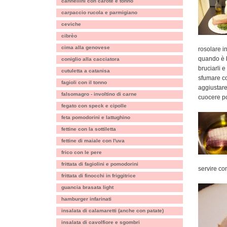
cannellini con carote e tonno
carpaccio rucola e parmigiano
ceviche
cibrèo
cima alla genovese
rosolare in
quando è b
coniglio alla cacciatora
bruciarli 
cutuletta a catanisa
sfumare co
fagioli con il tonno
aggiustare
falsomagro - involtino di carne
cuocere po
fegato con speck e cipolle
feta pomodorini e lattughino
fettine con la sottiletta
fettine di maiale con l'uva
frico con le pere
frittata di fagiolini e pomodorini
servire c
frittata di finocchi in friggitrice
guancia brasata light
hamburger infarinati
insalata di calamaretti (anche con patate)
insalata di cavolfiore e sgombri