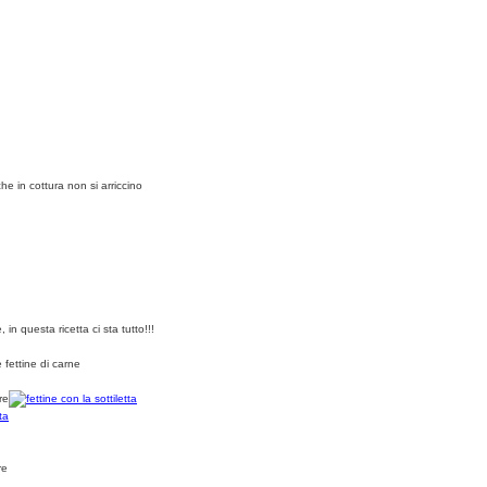
he in cottura non si arriccino
n questa ricetta ci sta tutto!!!
 fettine di carne
re