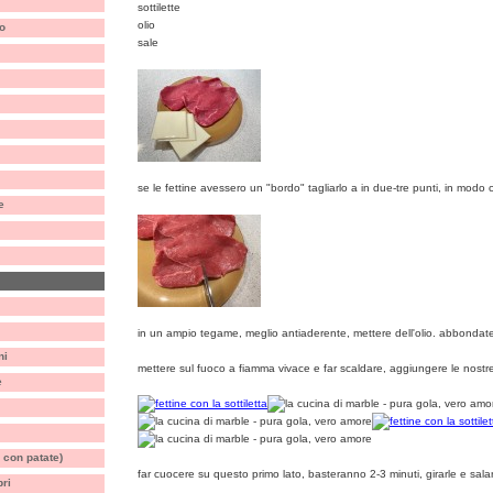
sottilette
olio
o
sale
se le fettine avessero un "bordo" tagliarlo a in due-tre punti, in modo c
e
in un ampio tegame, meglio antiaderente, mettere dell'olio. abbondate, i
ni
mettere sul fuoco a fiamma vivace e far scaldare, aggiungere le nostre
e
 con patate)
far cuocere su questo primo lato, basteranno 2-3 minuti, girarle e sala
bri