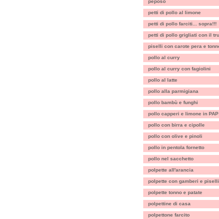
peposo
petti di pollo al limone
petti di pollo farciti... sopra!!!
petti di pollo grigliati con il t
piselli con carote pera e tonn
pollo al curry
pollo al curry con fagiolini
pollo al latte
pollo alla parmigiana
pollo bambù e funghi
pollo capperi e limone in PAP
pollo con birra e cipolle
pollo con olive e pinoli
pollo in pentola fornetto
pollo nel sacchetto
polpette all'arancia
polpette con gamberi e piselli
polpette tonno e patate
polpettine di casa
polpettone farcito