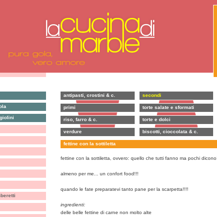
antipasti, crostini & c.
secondi
ola
primi
torte salate e sformati
iolini
riso, farro & c.
torte e dolci
verdure
biscotti, cioccolata & c.
fettine con la sottiletta
fettine con la sottiletta, ovvero: quello che tutti fanno ma pochi dicono!
almeno per me... un confort food!!!
quando le fate preparatevi tanto pane per la scarpetta!!!!
eretti
ingredienti:
delle belle fettine di carne non molto alte