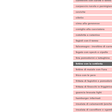
cannellini con carote e tonno
carpaccio rucola e parmigian
ceviche
cibrèo
cima alla genovese
coniglio alla cacciatora
cutuletta a catanisa
fagioli con il tonno
falsomagro - involtino di carn
fegato con speck e cipolle
feta pomodorini e lattughino
fettine con la sottiletta
fettine di maiale con l'uva
frico con le pere
frittata di fagiolini e pomodori
frittata di finocchi in friggitric
guancia brasata light
hamburger infarinati
insalata di calamaretti (anche
insalata di cavolfiore e sgom