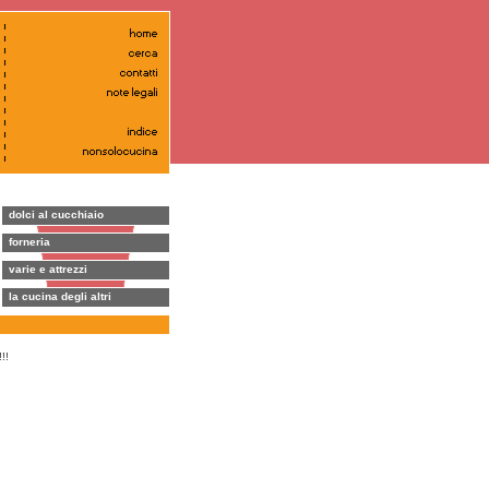
dolci al cucchiaio
forneria
varie e attrezzi
la cucina degli altri
!!