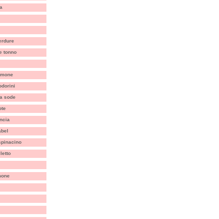
ia
erdure
 e tonno
limone
dorini
a sode
ote
ncia
abel
 spinacino
letto
mone