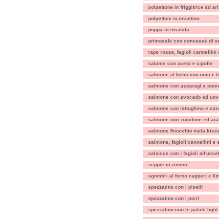
polpettone in friggitrice ad ar
polpettoni in involtino
poppa in insalata
primosale con concassè di v
rape rosse, fagioli cannellini
salame con aceto e cipolle
salmone al forno con noci e 
salmone con asparagi e pomo
salmone con avocado ed uov
salmone con lattughino e car
salmone con zucchine ed ara
salmone finocchio mela kiss
salmone, fagioli cannellini e
salsicce con i fagioli all'uccel
seppie in zimino
sgombri al forno capperi e li
spezzatino con i piselli
spezzatino con i porri
spezzatino con le patate light