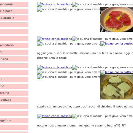
omodorini
e cipolla
 e arancia
 pomodorini
ni
aggiungere quindi le sottilette, almeno una per fetta, a piacere aggi
ricoprire tutta la carne
eriana
non
ino
ncesina
a senape
coprire con un coperchio, dopo pochi secondi chiudere il fuoco ed aspet
iggitrice
ecco le nostre fettine pronte!!! ma quanto saranno buone?!?!?!?