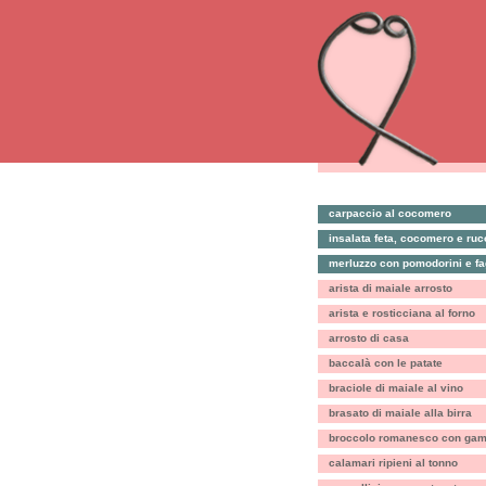
carpaccio al cocomero
insalata feta, cocomero e ruc
merluzzo con pomodorini e fag
arista di maiale arrosto
arista e rosticciana al forno
arrosto di casa
baccalà con le patate
braciole di maiale al vino
brasato di maiale alla birra
broccolo romanesco con gamb
calamari ripieni al tonno