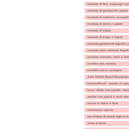
insalata di feta, asparagi e p
insalata di gamberetti, patate 
insalata di salmone, avocado
insalata di tonno e patate
insalata di trippa
insalata di trippa e fagioli
insalata gamberetti fagiolini
insalata mais salmone fagioli
insalata salmone, mela e val
involtini alla romana
involtini con le castagne
Julia Child's Boeuf Bourguig
kummelfleish - maiale al cum
lesso rifatto con cipolle - fra
maiale con speck e mele all
manzo in dolce e forte
melanzane ripiene
non frittata di patate light in fr
orata al forno