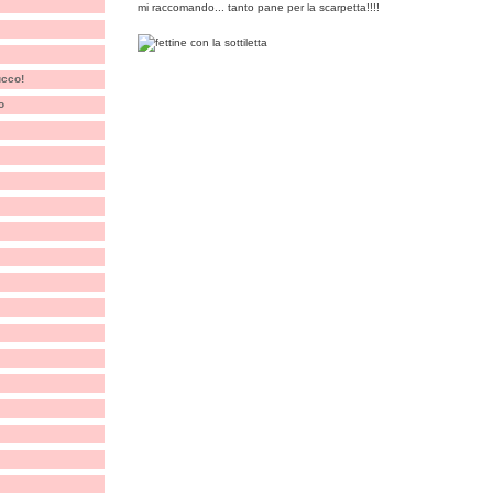
mi raccomando... tanto pane per la scarpetta!!!!
rucco!
o