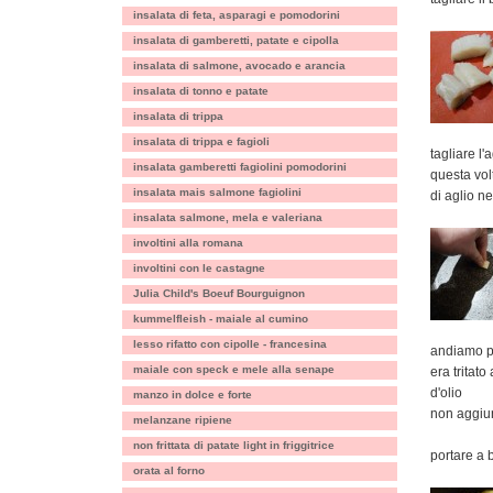
insalata di feta, asparagi e pomodorini
insalata di gamberetti, patate e cipolla
insalata di salmone, avocado e arancia
insalata di tonno e patate
insalata di trippa
insalata di trippa e fagioli
tagliare l'
insalata gamberetti fagiolini pomodorini
questa volt
insalata mais salmone fagiolini
di aglio n
insalata salmone, mela e valeriana
involtini alla romana
involtini con le castagne
Julia Child's Boeuf Bourguignon
kummelfleish - maiale al cumino
lesso rifatto con cipolle - francesina
andiamo po
maiale con speck e mele alla senape
era tritato
d'olio
manzo in dolce e forte
non aggiun
melanzane ripiene
non frittata di patate light in friggitrice
portare a 
orata al forno