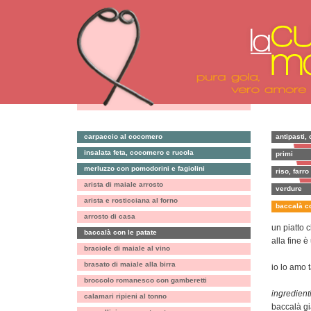
carpaccio al cocomero
antipasti, 
insalata feta, cocomero e rucola
primi
merluzzo con pomodorini e fagiolini
riso, farro
arista di maiale arrosto
verdure
arista e rosticciana al forno
baccalà co
arrosto di casa
un piatto 
baccalà con le patate
alla fine 
braciole di maiale al vino
brasato di maiale alla birra
io lo amo t
broccolo romanesco con gamberetti
ingredienti
calamari ripieni al tonno
baccalà g