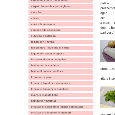
cannellini con carote e tonno
patate
carpaccio rucola e parmigiano
prezzemo
ceviche
aglio
olio
cibrèo
a piacere
cima alla genovese
dosi: io h
coniglio alla cacciatora
pari peso)
cutuletta a catanisa
fagioli con il tonno
falsomagro - involtino di carne
fegato con speck e cipolle
feta pomodorini e lattughino
fettine con la sottiletta
preparazi
fettine di maiale con l'uva
frico con le pere
tritare il 
frittata di fagiolini e pomodorini
frittata di finocchi in friggitrice
guancia brasata light
hamburger infarinati
insalata di calamaretti (anche con patate)
insalata di cavolfiore e sgombri
tagliare il