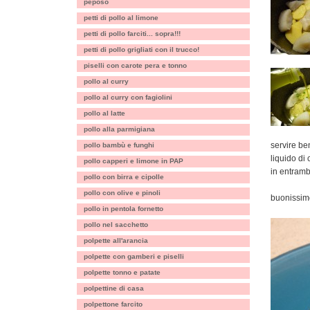
peposo
petti di pollo al limone
petti di pollo farciti... sopra!!!
petti di pollo grigliati con il trucco!
piselli con carote pera e tonno
pollo al curry
pollo al curry con fagiolini
pollo al latte
pollo alla parmigiana
servire be
pollo bambù e funghi
liquido di 
pollo capperi e limone in PAP
in entrambi
pollo con birra e cipolle
pollo con olive e pinoli
buonissimo!
pollo in pentola fornetto
pollo nel sacchetto
polpette all'arancia
polpette con gamberi e piselli
polpette tonno e patate
polpettine di casa
polpettone farcito