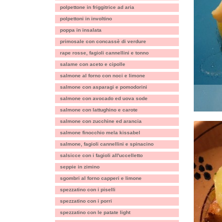
polpettone in friggitrice ad aria
polpettoni in involtino
poppa in insalata
primosale con concassè di verdure
rape rosse, fagioli cannellini e tonno
salame con aceto e cipolle
salmone al forno con noci e limone
salmone con asparagi e pomodorini
salmone con avocado ed uova sode
salmone con lattughino e carote
salmone con zucchine ed arancia
salmone finocchio mela kissabel
salmone, fagioli cannellini e spinacino
salsicce con i fagioli all'uccelletto
seppie in zimino
sgombri al forno capperi e limone
spezzatino con i piselli
spezzatino con i porri
spezzatino con le patate light