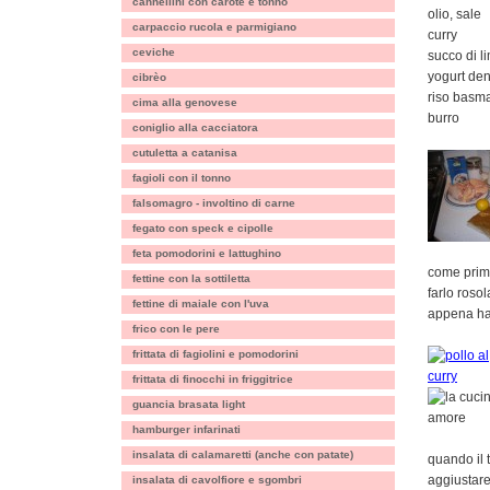
cannellini con carote e tonno
olio, sale
carpaccio rucola e parmigiano
curry
ceviche
succo di l
yogurt den
cibrèo
riso basma
cima alla genovese
burro
coniglio alla cacciatora
cutuletta a catanisa
fagioli con il tonno
falsomagro - involtino di carne
fegato con speck e cipolle
feta pomodorini e lattughino
come prima
fettine con la sottiletta
farlo rosol
fettine di maiale con l'uva
appena ha 
frico con le pere
frittata di fagiolini e pomodorini
frittata di finocchi in friggitrice
guancia brasata light
hamburger infarinati
insalata di calamaretti (anche con patate)
quando il 
aggiustare
insalata di cavolfiore e sgombri