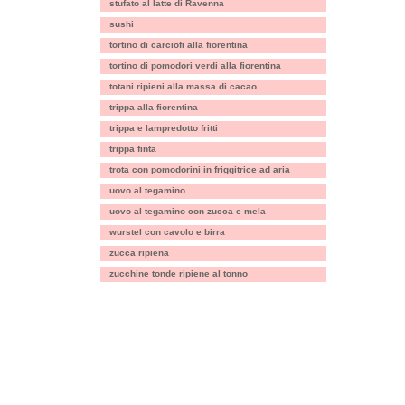
stufato al latte di Ravenna
sushi
tortino di carciofi alla fiorentina
tortino di pomodori verdi alla fiorentina
totani ripieni alla massa di cacao
trippa alla fiorentina
trippa e lampredotto fritti
trippa finta
trota con pomodorini in friggitrice ad aria
uovo al tegamino
uovo al tegamino con zucca e mela
wurstel con cavolo e birra
zucca ripiena
zucchine tonde ripiene al tonno