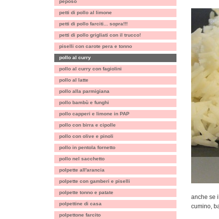
peposo
petti di pollo al limone
petti di pollo farciti... sopra!!!
petti di pollo grigliati con il trucco!
piselli con carote pera e tonno
pollo al curry
pollo al curry con fagiolini
pollo al latte
pollo alla parmigiana
pollo bambù e funghi
pollo capperi e limone in PAP
pollo con birra e cipolle
pollo con olive e pinoli
pollo in pentola fornetto
pollo nel sacchetto
polpette all'arancia
polpette con gamberi e piselli
polpette tonno e patate
anche se i
polpettine di casa
cumino, b
polpettone farcito