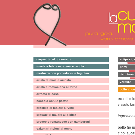
carpaccio al cocomero
antipasti, 
insalata feta, cocomero e rucola
primi
merluzzo con pomodorini e fagiolini
riso, farro
arista di maiale arrosto
verdure
arista e rosticciana al forno
pollo al c
arrosto di casa
ecco il mio
baccalà con le patate
vissuto ta
braciole di maiale al vino
brasato di maiale alla birra
ingredienti
broccolo romanesco con gamberetti
pollo (io 
calamari ripieni al tonno
cipolla, ca