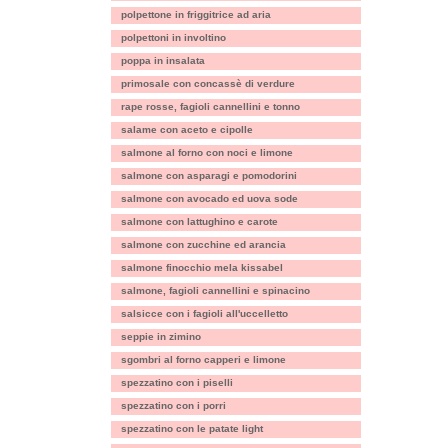
polpettone in friggitrice ad aria
polpettoni in involtino
poppa in insalata
primosale con concassè di verdure
rape rosse, fagioli cannellini e tonno
salame con aceto e cipolle
salmone al forno con noci e limone
salmone con asparagi e pomodorini
salmone con avocado ed uova sode
salmone con lattughino e carote
salmone con zucchine ed arancia
salmone finocchio mela kissabel
salmone, fagioli cannellini e spinacino
salsicce con i fagioli all'uccelletto
seppie in zimino
sgombri al forno capperi e limone
spezzatino con i piselli
spezzatino con i porri
spezzatino con le patate light