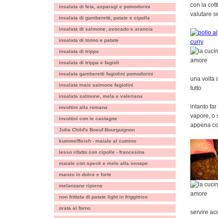
con la cot
insalata di feta, asparagi e pomodorini
valutare s
insalata di gamberetti, patate e cipolla
insalata di salmone, avocado e arancia
insalata di tonno e patate
insalata di trippa
insalata di trippa e fagioli
insalata gamberetti fagiolini pomodorini
una volta 
insalata mais salmone fagiolini
tutto
insalata salmone, mela e valeriana
intanto far
involtini alla romana
vapore, o 
involtini con le castagne
appena cot
Julia Child's Boeuf Bourguignon
kummelfleish - maiale al cumino
lesso rifatto con cipolle - francesina
maiale con speck e mele alla senape
manzo in dolce e forte
melanzane ripiene
non frittata di patate light in friggitrice
orata al forno
servire ac