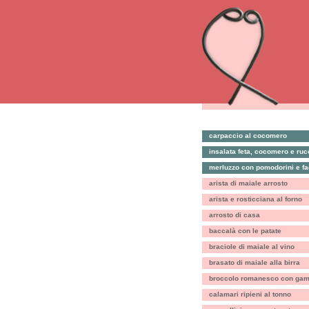
carpaccio al cocomero
insalata feta, cocomero e ruc
merluzzo con pomodorini e fag
arista di maiale arrosto
arista e rosticciana al forno
arrosto di casa
baccalà con le patate
braciole di maiale al vino
brasato di maiale alla birra
broccolo romanesco con gamb
calamari ripieni al tonno