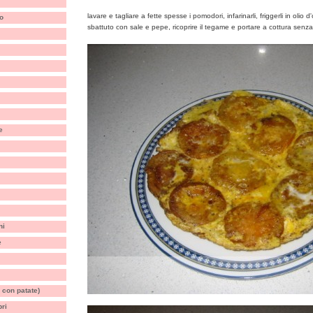
lavare e tagliare a fette spesse i pomodori, infarinarli, friggerli in olio 
o
sbattuto con sale e pepe, ricoprire il tegame e portare a cottura senza 
e
ni
e
 con patate)
bri