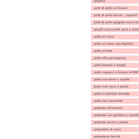
peposo
petti di pollo al limone
petti di pollo farciti... sopra!!!
petti di pollo grigliati con il t
piselli con carote pera e tonn
pollo al curry
pollo al curry con fagiolini
pollo al latte
pollo alla parmigiana
pollo bambù e funghi
pollo capperi e limone in PAP
pollo con birra e cipolle
pollo con olive e pinoli
pollo in pentola fornetto
pollo nel sacchetto
polpette all'arancia
polpette con gamberi e piselli
polpette tonno e patate
polpettine di casa
polpettone farcito