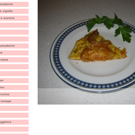
omodorini
e cipolla
 e arancia
 pomodorini
ni
eriana
non
ino
ncesina
a senape
iggitrice