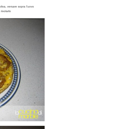
d'oliva, versare sopra l'uovo
rivolarlo