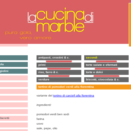
antipasti, crostini & c.
secondi
ola
primi
torte salate e sformati
iolini
riso, farro & c.
torte e dolci
verdure
biscotti, cioccolata & c.
tortino di pomodori verdi alla fiorentina
variante del
tortino di carciofi alla fiorentina
ingredienti:
pomodori verdi ben sodi
eretti
farina
uovo
sale, pepe, olio