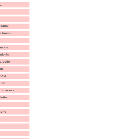
ia
erdure
 e tonno
limone
dorini
a sode
ote
ncia
abel
 spinacino
letto
mone