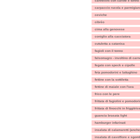
cannellini con carote e tonno
carpaccio rucola e parmigian
ceviche
cibrèo
cima alla genovese
coniglio alla cacciatora
cutuletta a catanisa
fagioli con il tonno
falsomagro - involtino di carn
fegato con speck e cipolle
feta pomodorini e lattughino
fettine con la sottiletta
fettine di maiale con l'uva
frico con le pere
frittata di fagiolini e pomodori
frittata di finocchi in friggitric
guancia brasata light
hamburger infarinati
insalata di calamaretti (anche
insalata di cavolfiore e sgom