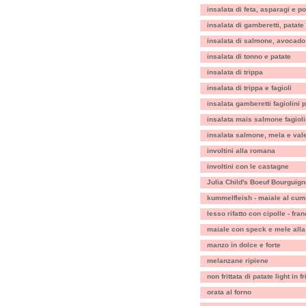
insalata di feta, asparagi e p
insalata di gamberetti, patate 
insalata di salmone, avocado
insalata di tonno e patate
insalata di trippa
insalata di trippa e fagioli
insalata gamberetti fagiolini
insalata mais salmone fagioli
insalata salmone, mela e val
involtini alla romana
involtini con le castagne
Julia Child's Boeuf Bourguig
kummelfleish - maiale al cum
lesso rifatto con cipolle - fra
maiale con speck e mele all
manzo in dolce e forte
melanzane ripiene
non frittata di patate light in fr
orata al forno