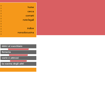
dolci al cucchiaio
forneria
varie e attrezzi
la cucina degli altri