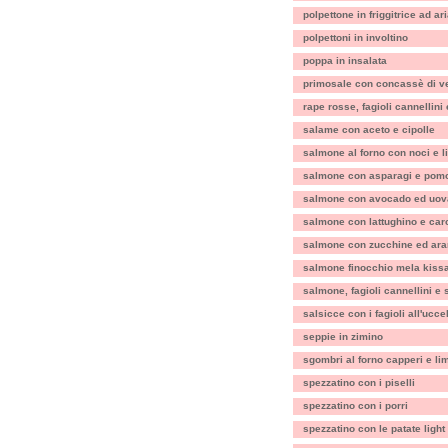
polpettone in friggitrice ad ar
polpettoni in involtino
poppa in insalata
primosale con concassè di v
rape rosse, fagioli cannellini
salame con aceto e cipolle
salmone al forno con noci e 
salmone con asparagi e pomo
salmone con avocado ed uov
salmone con lattughino e car
salmone con zucchine ed ara
salmone finocchio mela kiss
salmone, fagioli cannellini e
salsicce con i fagioli all'uccel
seppie in zimino
sgombri al forno capperi e li
spezzatino con i piselli
spezzatino con i porri
spezzatino con le patate light