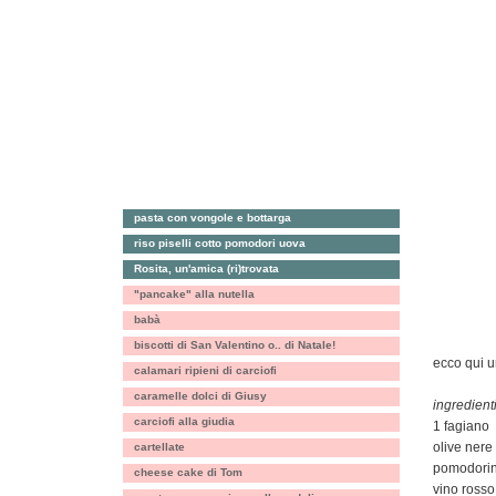
pasta con vongole e bottarga
antipasti, 
riso piselli cotto pomodori uova
primi
Rosita, un'amica (ri)trovata
riso, farro
"pancake" alla nutella
verdure
babà
fagiano co
biscotti di San Valentino o.. di Natale!
ecco qui u
calamari ripieni di carciofi
caramelle dolci di Giusy
ingredienti
carciofi alla giudia
1 fagiano
olive nere
cartellate
pomodorin
cheese cake di Tom
vino rosso