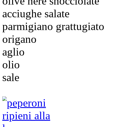
olive nere snocciolate
acciughe salate
parmigiano grattugiato
origano
aglio
olio
sale