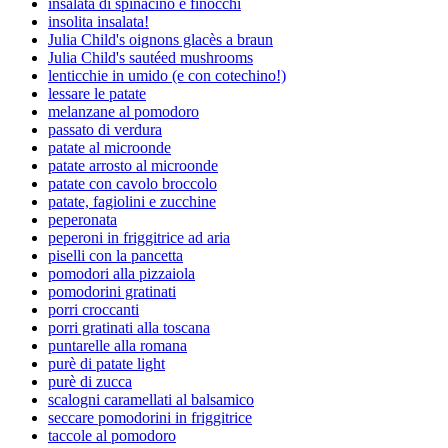
insalata di spinacino e finocchi
insolita insalata!
Julia Child's oignons glacès a braun
Julia Child's sautéed mushrooms
lenticchie in umido (e con cotechino!)
lessare le patate
melanzane al pomodoro
passato di verdura
patate al microonde
patate arrosto al microonde
patate con cavolo broccolo
patate, fagiolini e zucchine
peperonata
peperoni in friggitrice ad aria
piselli con la pancetta
pomodori alla pizzaiola
pomodorini gratinati
porri croccanti
porri gratinati alla toscana
puntarelle alla romana
purè di patate light
purè di zucca
scalogni caramellati al balsamico
seccare pomodorini in friggitrice
taccole al pomodoro