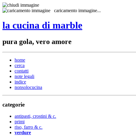
caricamento immagine...
la cucina di marble
pura gola, vero amore
home
cerca
contatti
note legali
indice
nonsolocucina
categorie
antipasti, crostini & c.
primi
riso, farro & c.
verdure