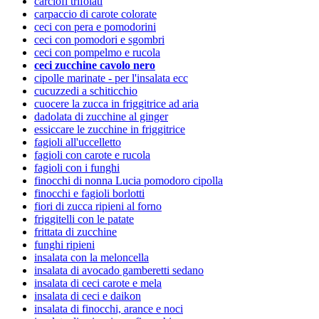
carciofi trifolati
carpaccio di carote colorate
ceci con pera e pomodorini
ceci con pomodori e sgombri
ceci con pompelmo e rucola
ceci zucchine cavolo nero
cipolle marinate - per l'insalata ecc
cucuzzedi a schiticchio
cuocere la zucca in friggitrice ad aria
dadolata di zucchine al ginger
essiccare le zucchine in friggitrice
fagioli all'uccelletto
fagioli con carote e rucola
fagioli con i funghi
finocchi di nonna Lucia pomodoro cipolla
finocchi e fagioli borlotti
fiori di zucca ripieni al forno
friggitelli con le patate
frittata di zucchine
funghi ripieni
insalata con la meloncella
insalata di avocado gamberetti sedano
insalata di ceci carote e mela
insalata di ceci e daikon
insalata di finocchi, arance e noci