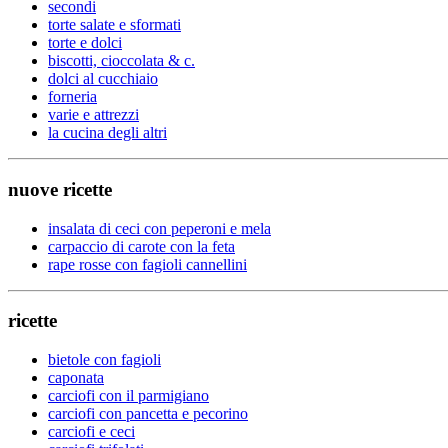
secondi
torte salate e sformati
torte e dolci
biscotti, cioccolata & c.
dolci al cucchiaio
forneria
varie e attrezzi
la cucina degli altri
nuove ricette
insalata di ceci con peperoni e mela
carpaccio di carote con la feta
rape rosse con fagioli cannellini
ricette
bietole con fagioli
caponata
carciofi con il parmigiano
carciofi con pancetta e pecorino
carciofi e ceci