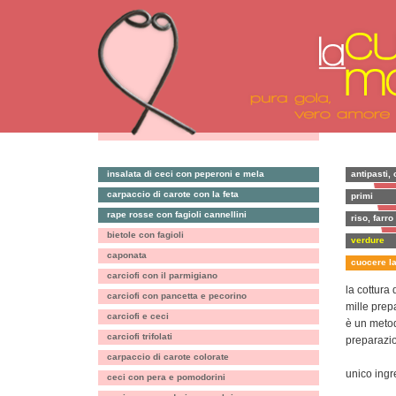
insalata di ceci con peperoni e mela
antipasti, 
carpaccio di carote con la feta
primi
rape rosse con fagioli cannellini
riso, farro
bietole con fagioli
verdure
caponata
cuocere la
carciofi con il parmigiano
la cottura 
carciofi con pancetta e pecorino
mille prep
carciofi e ceci
è un metod
carciofi trifolati
preparazio
carpaccio di carote colorate
unico ingr
ceci con pera e pomodorini