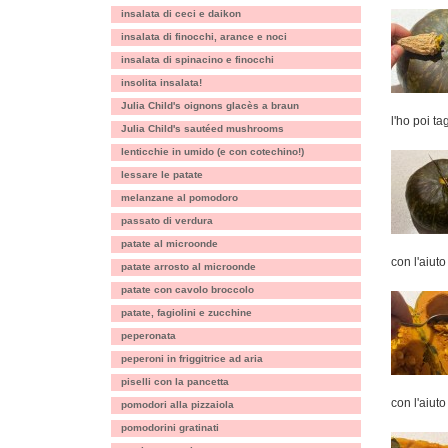
insalata di ceci e daikon
insalata di finocchi, arance e noci
insalata di spinacino e finocchi
insolita insalata!
Julia Child's oignons glacès a braun
l'ho poi ta
Julia Child's sautéed mushrooms
lenticchie in umido (e con cotechino!)
lessare le patate
melanzane al pomodoro
passato di verdura
patate al microonde
con l'aiuto
patate arrosto al microonde
patate con cavolo broccolo
patate, fagiolini e zucchine
peperonata
peperoni in friggitrice ad aria
piselli con la pancetta
con l'aiuto
pomodori alla pizzaiola
pomodorini gratinati