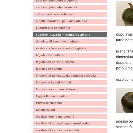
ceci con pomodori e sgombri
ceci con pompelmo e rucola
ceci zucchine cavolo nero
cipolle marinate - per l'insalata ecc
cucuzzedi a schiticchio
dopo averl
cuocere la zucca in friggitrice ad aria
forno nor
dadolata di zucchine al ginger
essiccare le zucchine in friggitrice
io l'ho fat
fagioli all'uccelletto
dimensione
fagioli con carote e rucola
dopo una ve
po' più mor
fagioli con i funghi
finocchi di nonna Lucia pomodoro cipolla
ecco come 
finocchi e fagioli borlotti
fiori di zucca ripieni al forno
friggitelli con le patate
frittata di zucchine
funghi ripieni
insalata con la meloncella
adesso pos
insalata di avocado gamberetti sedano
staccherà 
insalata di ceci carote e mela