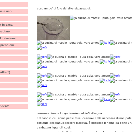
ecco un po' di foto dei diversi passaggi:
ne e uso
a in casa
ccolato
d induzione
a pressione
attolo!)
ondente
conservazione a lungo termine del kefir d'acqua:
nel caso in cui, come per le ferie, ci si trovi nella necessità di non po
costante dei granuli del kefir d'acqua, è possibile tenerne da parte un
disidratare i granuli, così: