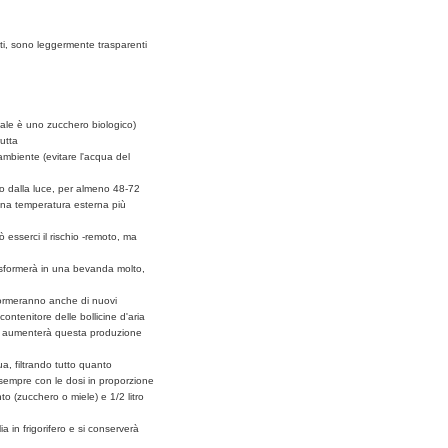
ti, sono leggermente trasparenti
eale è uno zucchero biologico)
rutta
ambiente (evitare l'acqua del
ro dalla luce, per almeno 48-72
na temperatura esterna più
ò esserci il rischio -remoto, ma
rasformerà in una bevanda molto,
formeranno anche di nuovi
ontenitore delle bollicine d'aria
ore, aumenterà questa produzione
a, filtrando tutto quanto
 sempre con le dosi in proporzione
to (zucchero o miele) e 1/2 litro
ia in frigorifero e si conserverà