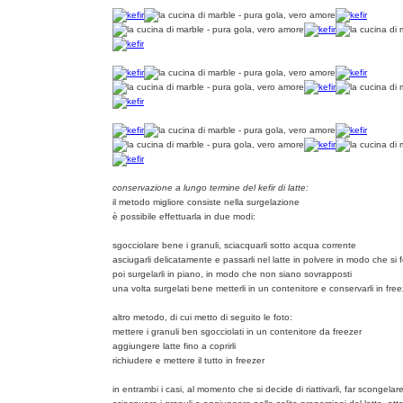
conservazione a lungo termine del kefir di latte:
il metodo migliore consiste nella surgelazione
è possibile effettuarla in due modi:
sgocciolare bene i granuli, sciacquarli sotto acqua corrente
asciugarli delicatamente e passarli nel latte in polvere in modo che si 
poi surgelarli in piano, in modo che non siano sovrapposti
una volta surgelati bene metterli in un contenitore e conservarli in free
altro metodo, di cui metto di seguito le foto:
mettere i granuli ben sgocciolati in un contenitore da freezer
aggiungere latte fino a coprirli
richiudere e mettere il tutto in freezer
in entrambi i casi, al momento che si decide di riattivarli, far scongel