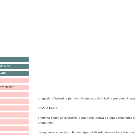
antipasti, crostini & c.
secondi
401-800
primi
torte salate e sformati
1-400
riso, farro & c.
torte e dolci
verdure
biscotti, cioccolata & c.
m!!! NEW!!!
kefir
un grazie a Valentina per avermi fatto scoprire i kefir e per avermi regal
cos'è il kefir?
il kefir ha origini antichissime, il suo nome deriva da una parola turca 
programma!
distinguiamo i due tipi di fermenti/granuli di kefir: esiste il kefir d'acqua e