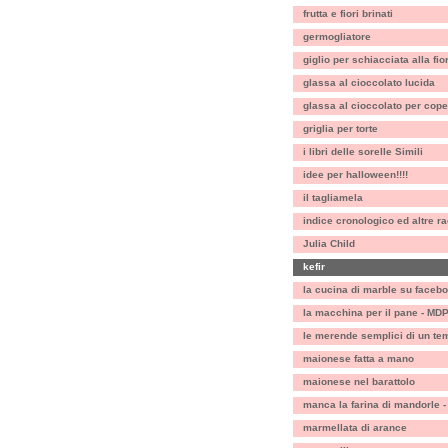
frutta e fiori brinati
germogliatore
giglio per schiacciata alla fio
glassa al cioccolato lucida
glassa al cioccolato per cope
griglia per torte
i libri delle sorelle Simili
idee per halloween!!!!
il tagliamela
indice cronologico ed altre ra
Julia Child
kefir
la cucina di marble su faceb
la macchina per il pane - MD
le merende semplici di un tem
maionese fatta a mano
maionese nel barattolo
manca la farina di mandorle -
marmellata di arance