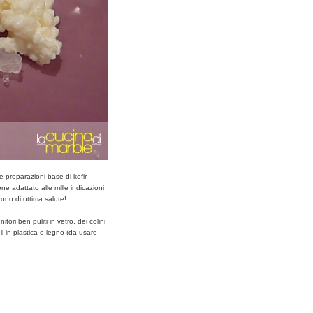
 preparazioni base di kefir
ne adattato alle mille indicazioni
godono di ottima salute!
tori ben puliti in vetro, dei colini
oli in plastica o legno (da usare