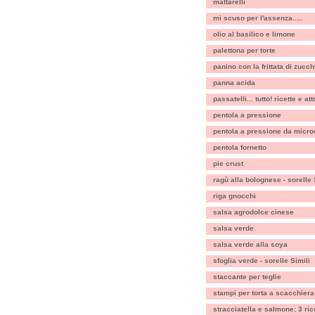
mattarelli
mi scuso per l'assenza.....
olio al basilico e limone
palettona per torte
panino con la frittata di zucch
panna acida
passatelli... tutto! ricette e att
pentola a pressione
pentola a pressione da micr
pentola fornetto
pie crust
ragù alla bolognese - sorelle 
riga gnocchi
salsa agrodolce cinese
salsa verde
salsa verde alla soya
sfoglia verde - sorelle Simili
staccante per teglie
stampi per torta a scacchiera
stracciatella e salmone: 3 ric