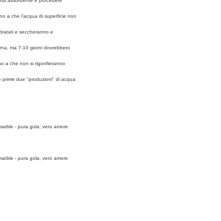
 carta assorbente e procedere
ino a che l'acqua di superficie non
idratati e seccheranno e
erna, ma 7-10 giorni dovrebbero
ino a che non si rigonfieranno
le prime due "produzioni" di acqua