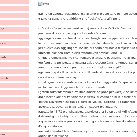
hanno un aspetto gelatinoso, ma al tatto si presentano ben consisten
e talvolta sembra che abbiano una "bolla" d'aria all'interno
indicazioni base per mantenimento/preparazione del kefir d'acqua:
ine
prendere due cucchiai di granuli di kefir d'acqua
aggiungere due cucchiai di zucchero (meglio non troppo raffinato, l'd
rezzi
bianco o di canna, in alternativa due cucchiai di miele o del succo di f
per queste dosi aggiungere 1/2 litro di acqua naturale a temperatura 
rubinetto che con cloro e disinfettanti ucciderebbe i granuli)
oonde
chiudere ermeticamente il contenitore e lasciarlo possibilmente al ripa
ore (con una temperatura esterna calda occorrerà meno tempo, con u
fresca occorrerà più tempo, anche una-due giornate in più)
ogni tanto aprire il contenitore, con il prodursi di anidride carbonica pu
c'è!- che il contenitore scoppi
Simili
i nostri granuli si alimenteranno dello zucchero aggiunto, l'acqua si t
molto piacevole leggermente alcolica e frizzante
i granuli aumenteranno di volume (anche se poco per volta) e se ne 
dopo poche ore dal trattamento indicato, si vedranno sulla parete del c
dovute alla fermentazione del kefir, se via via "agitiamo" il contenit
alcolica e la bevanda finale avrà un sapore più frizzante
passate le 48-72 ore, si passerà a prelevare la bevanda di kefir d'acqu
dai nuovi granuli si riparte con il medesimo procedimento regolandosi
a quanto indicato sopra: 2 cucchiai di granuli, due cucchiai di nutrimen
d'acqua naturale
una volta filtrato il kefir d'acqua si può conservare chiuso in una bottigl
ette
anche una settimana