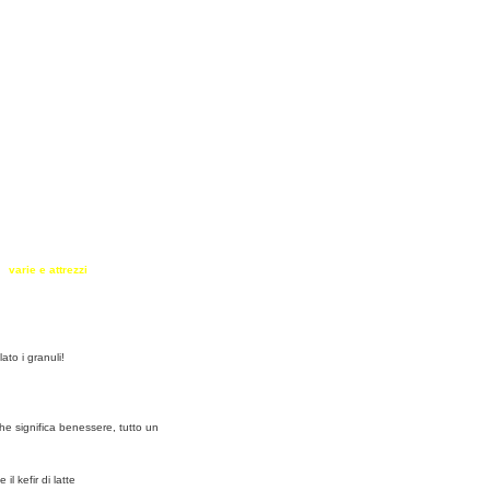
dolci al cucchiaio
forneria
varie e attrezzi
la cucina degli altri
ato i granuli!
che significa benessere, tutto un
 il kefir di latte