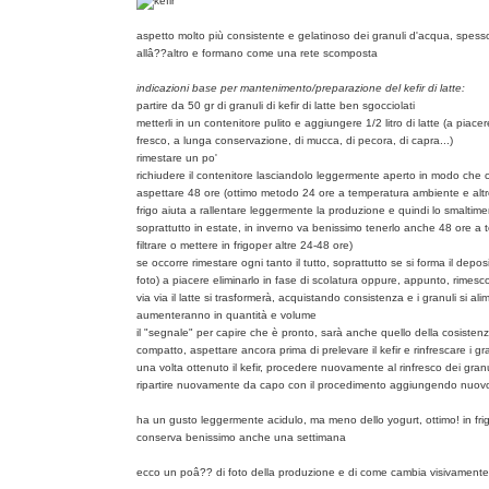
aspetto molto più consistente e gelatinoso dei granuli d'acqua, spes
allâ??altro e formano come una rete scomposta
indicazioni base per mantenimento/preparazione del kefir di latte:
partire da 50 gr di granuli di kefir di latte ben sgocciolati
metterli in un contenitore pulito e aggiungere 1/2 litro di latte (a piac
fresco, a lunga conservazione, di mucca, di pecora, di capra...)
rimestare un po'
richiudere il contenitore lasciandolo leggermente aperto in modo che ci
aspettare 48 ore (ottimo metodo 24 ore a temperatura ambiente e altre 2
frigo aiuta a rallentare leggermente la produzione e quindi lo smalti
soprattutto in estate, in inverno va benissimo tenerlo anche 48 ore a
filtrare o mettere in frigoper altre 24-48 ore)
se occorre rimestare ogni tanto il tutto, soprattutto se si forma il depo
foto) a piacere eliminarlo in fase di scolatura oppure, appunto, rimescol
via via il latte si trasformerà, acquistando consistenza e i granuli si al
aumenteranno in quantità e volume
il "segnale" per capire che è pronto, sarà anche quello della cosistenz
compatto, aspettare ancora prima di prelevare il kefir e rinfrescare i gr
una volta ottenuto il kefir, procedere nuovamente al rinfresco dei granul
ripartire nuovamente da capo con il procedimento aggiungendo nuovo
ha un gusto leggermente acidulo, ma meno dello yogurt, ottimo! in frig
conserva benissimo anche una settimana
ecco un poâ?? di foto della produzione e di come cambia visivamente i