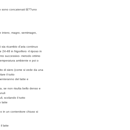
so sono concatenati lâ??uno
ere intero, magro, semimagro,
 sia ricambio d'aria continuo
4-48 in frigorifero -il riposo in
mento successivo- metodo ottimo
 temperatura ambiente e poi o
sito di siero (come si vede da una
are il tutto
imenteranno del latte e
a, se non risulta bello denso e
anuli
i, scolando il tutto
 latte
o in un contenitore chiuso si
l latte