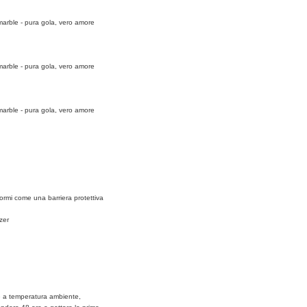
formi come una barriera protettiva
zer
are a temperatura ambiente,