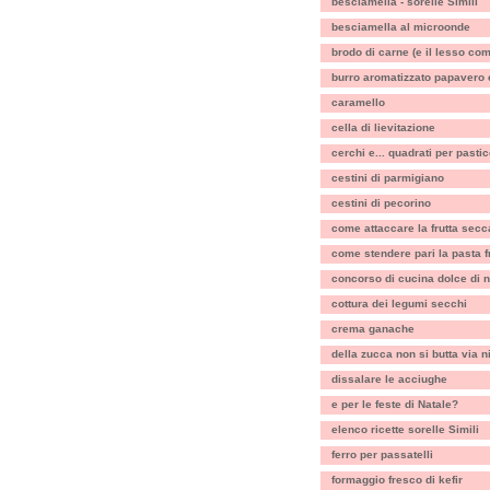
besciamella - sorelle Simili
besciamella al microonde
brodo di carne (e il lesso com
burro aromatizzato papavero 
caramello
cella di lievitazione
cerchi e... quadrati per pasti
cestini di parmigiano
cestini di pecorino
come attaccare la frutta secca 
come stendere pari la pasta f
concorso di cucina dolce di n
cottura dei legumi secchi
crema ganache
della zucca non si butta via ni
dissalare le acciughe
e per le feste di Natale?
elenco ricette sorelle Simili
ferro per passatelli
formaggio fresco di kefir