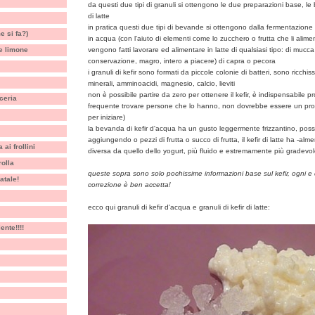
da questi due tipi di granuli si ottengono le due preparazioni base, le 
di latte
in pratica questi due tipi di bevande si ottengono dalla fermentazione d
e si fa?)
in acqua (con l'aiuto di elementi come lo zucchero o frutta che li alimen
e limone
vengono fatti lavorare ed alimentare in latte di qualsiasi tipo: di mucc
conservazione, magro, intero a piacere) di capra o pecora
i granuli di kefir sono formati da piccole colonie di batteri, sono ricchissi
minerali, amminoacidi, magnesio, calcio, lieviti
non è possibile partire da zero per ottenere il kefir, è indispensabile p
cceria
frequente trovare persone che lo hanno, non dovrebbe essere un pro
per iniziare)
la bevanda di kefir d'acqua ha un gusto leggermente frizzantino, pos
aggiungendo o pezzi di frutta o succo di frutta, il kefir di latte ha -a
ai frollini
diversa da quello dello yogurt, più fluido e estremamente più gradevol
rolla
queste sopra sono solo pochissime informazioni base sul kefir, ogni e 
atale!
correzione è ben accetta!
ecco qui granuli di kefir d'acqua e granuli di kefir di latte:
ente!!!!