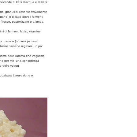
bevande di kefir d'acqua e di kefir
ei granuli di kefir rispettivamente
tano) o di latte dove i fermenti
a (fresco, pastorizzato o a lunga
mi di fermenti lattici, vitamine,
rocurarselo (ormai è piuttosto
blema farsene regalare un po'
siamo dare l'aroma che vogliamo
lmeno per me- una consistenza
e dello yogurt
qualsiasi integrazione o