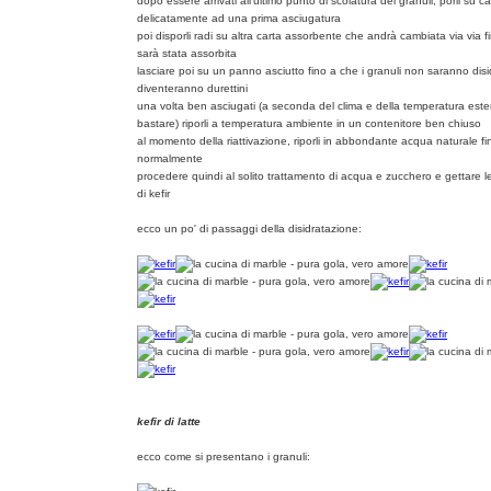
dopo essere arrivati all'ultimo punto di scolatura dei granuli, porli su
delicatamente ad una prima asciugatura
poi disporli radi su altra carta assorbente che andrà cambiata via via f
sarà stata assorbita
lasciare poi su un panno asciutto fino a che i granuli non saranno dis
diventeranno durettini
una volta ben asciugati (a seconda del clima e della temperatura est
bastare) riporli a temperatura ambiente in un contenitore ben chiuso
al momento della riattivazione, riporli in abbondante acqua naturale f
normalmente
procedere quindi al solito trattamento di acqua e zucchero e gettare 
di kefir
ecco un po' di passaggi della disidratazione:
kefir di latte
ecco come si presentano i granuli: