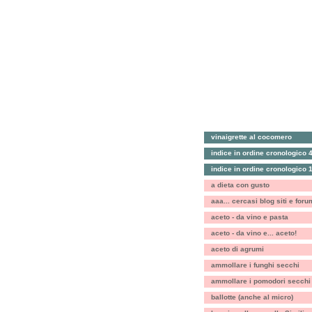
vinaigrette al cocomero
indice in ordine cronologico 
indice in ordine cronologico 
a dieta con gusto
aaa... cercasi blog siti e foru
aceto - da vino e pasta
aceto - da vino e... aceto!
aceto di agrumi
ammollare i funghi secchi
ammollare i pomodori secchi
ballotte (anche al micro)