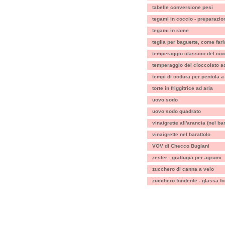
tabelle conversione pesi
tegami in coccio - preparazio
tegami in rame
teglia per baguette, come farl
temperaggio classico del cio
temperaggio del cioccolato a
tempi di cottura per pentola 
torte in friggitrice ad aria
uovo sodo
uovo sodo quadrato
vinaigrette all'arancia (nel bar
vinaigrette nel barattolo
VOV di Checco Bugiani
zester - grattugia per agrumi
zucchero di canna a velo
zucchero fondente - glassa f