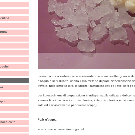
rentina
rtura
ccolte
passiamo ora a vedere come si alimentano e come si ottengono le due
d'acqua e kefir di latte, riporto il mio metodo di produzione/conservazio
trovate, tutte simili tra loro, io utilizzo i metodi indicati ed i miei kefir 
ook
P
per i procedimenti di preparazione è indispensabile utilizzare dei conteni
a trama fitta in acciaio inox o in plastica, imbuto in plastica e dei mest
po...
solo ed esclusivamente per questo scopo)
kefir d'acqua
 nocciole?
ecco come si presentano i granuli: