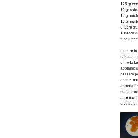
125 gr ced
10 gr sale
10 gr miel
10 gr malt
6 tuorli d'
1 stecca di
tutto il pr
mettere in u
sale ed i 
unire la f
abbiamo già
passare po
anche una 
appena l'i
continuare
aggiungere
distribuiti