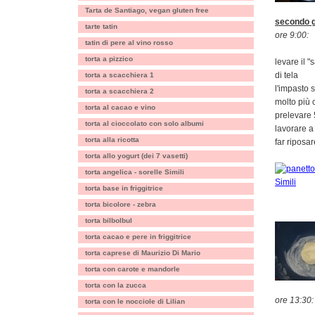
Tarta de Santiago, vegan gluten free
secondo g
tarte tatin
ore 9:00:
tatin di pere al vino rosso
torta a pizzico
levare il 
di tela
torta a scacchiera 1
l'impasto 
torta a scacchiera 2
molto più 
torta al cacao e vino
prelevare 
torta al cioccolato con solo albumi
lavorare a
torta alla ricotta
far riposa
torta allo yogurt (dei 7 vasetti)
torta angelica - sorelle Simili
torta base in friggitrice
torta bicolore - zebra
torta bilbolbul
torta cacao e pere in friggitrice
torta caprese di Maurizio Di Mario
torta con carote e mandorle
torta con la zucca
ore 13:30:
torta con le nocciole di Lilian