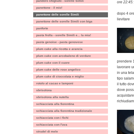
pandoro sfogliato - sorelle Simili
ore 22:45:
panettone - il mio!
dopo 4 ore 
panettone delle sorelle Simili
lievitare
panettone delle sorelle Simili con biga
panforte
pasta frolla - sorelle Simili e... la mia!
pasta genoise - pasta genovese
plum cake alla ricotta e arancia
plum cake con arcobaleno di verdure
prendere 1
plum cake con il cuore
lavorare u
plum cake delle rose angelico
in una tel
plum cake di cioccolata e miglio
tipo sala
rotolo al cacao e lamponi
il tutto d
dove poss
sbrisolona
acquistare
sbrisolona alla nutella
richiudiam
schiacciata alla fiorentina
schiacciata alla fiorentina tradizionale
schiacciata con i fichi
schiacciata con l'uva
strudel di mele