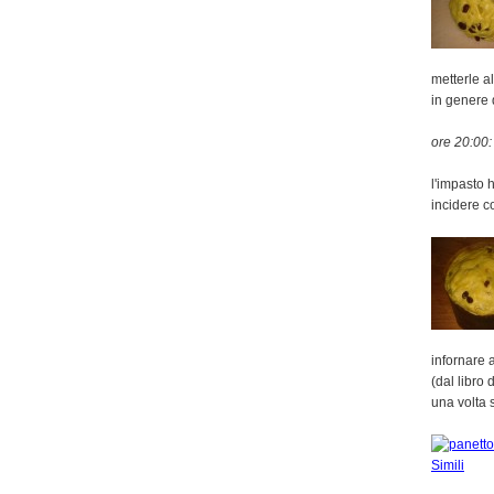
metterle al
in genere 
ore 20:00:
l'impasto 
incidere co
infornare 
(dal libro
una volta s