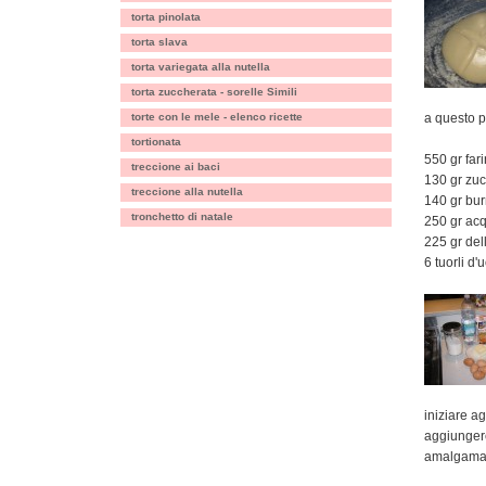
torta pinolata
torta slava
torta variegata alla nutella
torta zuccherata - sorelle Simili
torte con le mele - elenco ricette
a questo p
tortionata
550 gr far
treccione ai baci
130 gr zu
treccione alla nutella
140 gr bu
tronchetto di natale
250 gr acq
225 gr dell
6 tuorli d'
iniziare a
aggiungere
amalgamare