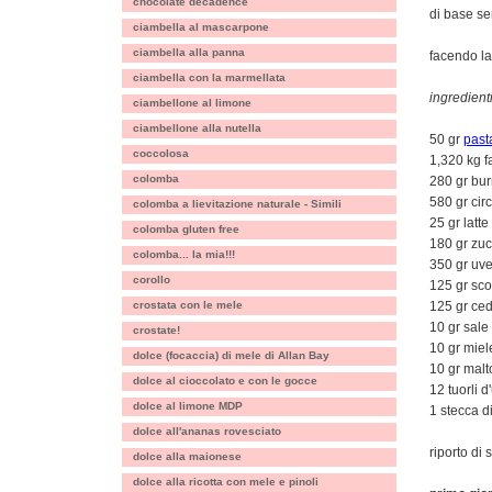
chocolate decadence
di base s
ciambella al mascarpone
ciambella alla panna
facendo la 
ciambella con la marmellata
ingredienti 
ciambellone al limone
ciambellone alla nutella
50 gr
past
coccolosa
1,320 kg f
colomba
280 gr bu
580 gr cir
colomba a lievitazione naturale - Simili
25 gr latte
colomba gluten free
180 gr zu
colomba... la mia!!!
350 gr uve
corollo
125 gr sco
crostata con le mele
125 gr ced
10 gr sale
crostate!
10 gr miel
dolce (focaccia) di mele di Allan Bay
10 gr malt
dolce al cioccolato e con le gocce
12 tuorli 
dolce al limone MDP
1 stecca d
dolce all'ananas rovesciato
riporto di 
dolce alla maionese
dolce alla ricotta con mele e pinoli