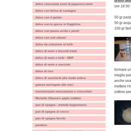
primo gio
dolce cioccolata semi di papavero mele
ore 18:30:
dolce con farina di castagne
50 gr pas
dolce con il gelato
50 gr acqu
dolce con le gocce in friggitrice
100 gr far
dolce con panna acida e pinoli
dolce con soli albumi
dolce da colazione al kefir
dolce di mele e biscotti tritati
dolce di mele e kefir - MDP
dolce di mele e nocciole
formare un
dolce di riso
meglio par
dolce di savoiardi alla moda antica
anche una 
gateau meringato alle noci
mettere l'i
marmorizzato mascarpone e cioccolato
(ottimo per
Michelle Obama's apple cobbler
pan di spagna - metodo bagnomaria
pan di spagna al cocco
pan di spagna farcito
pandoro