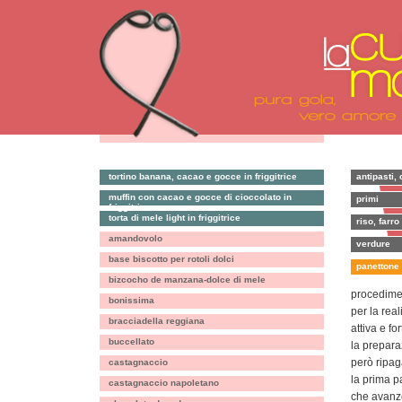
tortino banana, cacao e gocce in friggitrice
antipasti, 
muffin con cacao e gocce di cioccolato in
primi
friggitrice
torta di mele light in friggitrice
riso, farro
amandovolo
verdure
base biscotto per rotoli dolci
panettone 
bizcocho de manzana-dolce di mele
procedimen
bonissima
per la rea
bracciadella reggiana
attiva e for
buccellato
la preparaz
però ripag
castagnaccio
la prima p
castagnaccio napoletano
che avanze