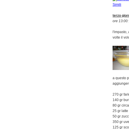
terzo gior
ore 13:00:
l'impasto,
volte il vo
a questo p
aggiungere
270 gr far
140 gr bu
80 gr circ
25 gr latte
50 gr zuc
350 gr uve
125 gr sco