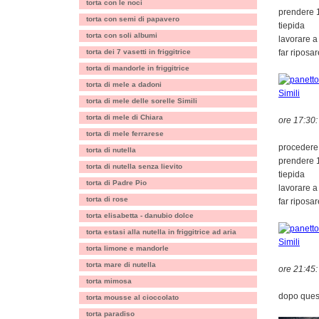
torta con le noci
prendere 1
torta con semi di papavero
tiepida
torta con soli albumi
lavorare a
torta dei 7 vasetti in friggitrice
far riposa
torta di mandorle in friggitrice
torta di mele a dadoni
torta di mele delle sorelle Simili
torta di mele di Chiara
ore 17:30:
torta di mele ferrarese
procedere c
torta di nutella
prendere 1
torta di nutella senza lievito
tiepida
torta di Padre Pio
lavorare a
torta di rose
far riposa
torta elisabetta - danubio dolce
torta estasi alla nutella in friggitrice ad aria
torta limone e mandorle
torta mare di nutella
ore 21:45:
torta mimosa
dopo quest'
torta mousse al cioccolato
torta paradiso