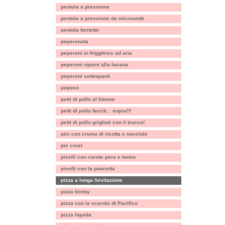
pentola a pressione
pentola a pressione da microonde
pentola fornetto
peperonata
peperoni in friggitrice ad aria
peperoni ripieni alla lucana
peperoni settequarti
peposo
petti di pollo al limone
petti di pollo farciti... sopra!!!
petti di pollo grigliati con il trucco!
pici con crema di ricotta e nocciole
pie crust
piselli con carote pera e tonno
piselli con la pancetta
pizza a lunga lievitazione
pizza bimby
pizza con la scarola di Pacifico
pizza liquida