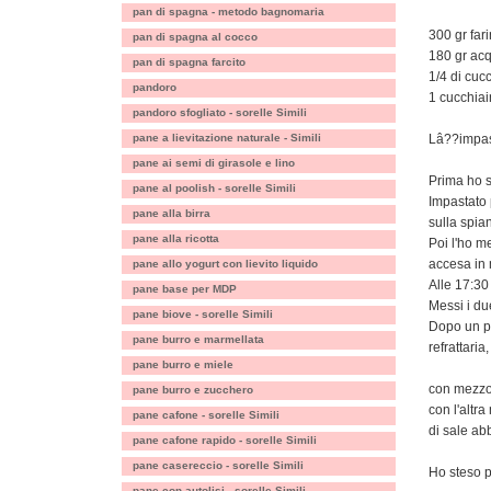
pan di spagna - metodo bagnomaria
300 gr fari
pan di spagna al cocco
180 gr ac
pan di spagna farcito
1/4 di cucc
pandoro
1 cucchiai
pandoro sfogliato - sorelle Simili
pane a lievitazione naturale - Simili
Lâ??impast
pane ai semi di girasole e lino
Prima ho sc
pane al poolish - sorelle Simili
Impastato 
pane alla birra
sulla spia
pane alla ricotta
Poi l'ho m
accesa in 
pane allo yogurt con lievito liquido
Alle 17:30
pane base per MDP
Messi i du
pane biove - sorelle Simili
Dopo un pa
pane burro e marmellata
refrattaria
pane burro e miele
con mezzo 
pane burro e zucchero
con l'altr
pane cafone - sorelle Simili
di sale ab
pane cafone rapido - sorelle Simili
pane casereccio - sorelle Simili
Ho steso p
pane con autolisi - sorelle Simili