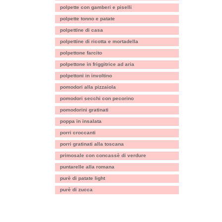
polpette con gamberi e piselli
polpette tonno e patate
polpettine di casa
polpettine di ricotta e mortadella
polpettone farcito
polpettone in friggitrice ad aria
polpettoni in involtino
pomodori alla pizzaiola
pomodori secchi con pecorino
pomodorini gratinati
poppa in insalata
porri croccanti
porri gratinati alla toscana
primosale con concassè di verdure
puntarelle alla romana
purè di patate light
purè di zucca