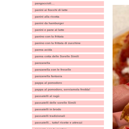
pangoccioli....
panini ai fiocchi di latte
panini alla ricotta
panini da hamburger
panini e pane al latte
panino con la frittata
panino con la frittata di zucchine
panna acida
panna cotta delle Sorelle Simili
panzanella
panzanella con le freselle
panzanella fantasia
pappa al pomodoro
pappa al pomodoro, serviamola fredda!
passatelli al ragù
passatelli delle sorelle Simili
passatelli in brodo
passatelli tradizionali
passatelli... tutto! ricette e attrezzi