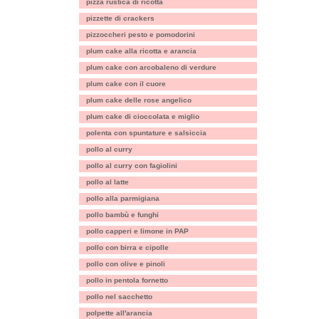
pizza rustica di ricotta
pizzette di crackers
pizzoccheri pesto e pomodorini
plum cake alla ricotta e arancia
plum cake con arcobaleno di verdure
plum cake con il cuore
plum cake delle rose angelico
plum cake di cioccolata e miglio
polenta con spuntature e salsiccia
pollo al curry
pollo al curry con fagiolini
pollo al latte
pollo alla parmigiana
pollo bambù e funghi
pollo capperi e limone in PAP
pollo con birra e cipolle
pollo con olive e pinoli
pollo in pentola fornetto
pollo nel sacchetto
polpette all'arancia