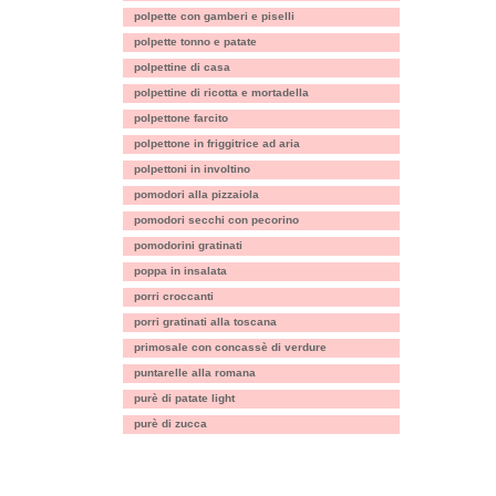
polpette con gamberi e piselli
polpette tonno e patate
polpettine di casa
polpettine di ricotta e mortadella
polpettone farcito
polpettone in friggitrice ad aria
polpettoni in involtino
pomodori alla pizzaiola
pomodori secchi con pecorino
pomodorini gratinati
poppa in insalata
porri croccanti
porri gratinati alla toscana
primosale con concassè di verdure
puntarelle alla romana
purè di patate light
purè di zucca