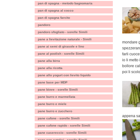
pan di spagna - metodo bagnomaria
pan di spagna al cocco
pan di spagna farcito
pandoro
pandoro sfogliato - sorelle Simili
pane a lievitazione naturale - Simili
mondare gl
pane ai semi di girasole e lino
spezzerann
pane al poolish - sorelle Simili
farli cuoc
io li mett
pane alla birra
bollore ca
pane alla ricotta
poi li scol
pane allo yogurt con lievito liquido
pane base per MDP
pane biove - sorelle Simili
pane burro e marmellata
pane burro e miele
pane burro e zucchero
appena sar
pane cafone - sorelle Simili
pane cafone rapido - sorelle Simili
pane casereccio - sorelle Simili
pane con autolisi - sorelle Simili