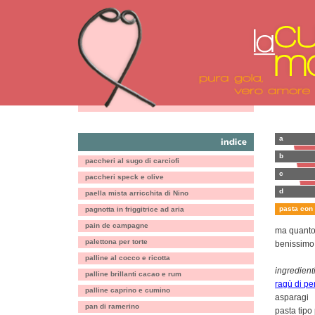
a
b
paccheri al sugo di carciofi
c
paccheri speck e olive
d
paella mista arricchita di Nino
pasta con
pagnotta in friggitrice ad aria
pain de campagne
ma quanto 
palettona per torte
benissimo a
palline al cocco e ricotta
ingredienti
palline brillanti cacao e rum
ragù di pe
palline caprino e cumino
asparagi
pan di ramerino
pasta tipo