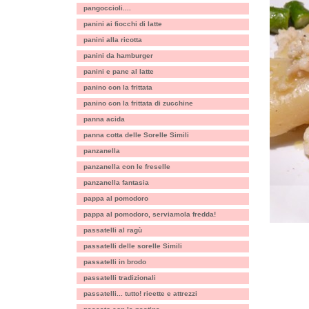
pangoccioli....
panini ai fiocchi di latte
panini alla ricotta
panini da hamburger
panini e pane al latte
panino con la frittata
panino con la frittata di zucchine
panna acida
panna cotta delle Sorelle Simili
panzanella
panzanella con le freselle
panzanella fantasia
pappa al pomodoro
pappa al pomodoro, serviamola fredda!
passatelli al ragù
passatelli delle sorelle Simili
passatelli in brodo
passatelli tradizionali
passatelli... tutto! ricette e attrezzi