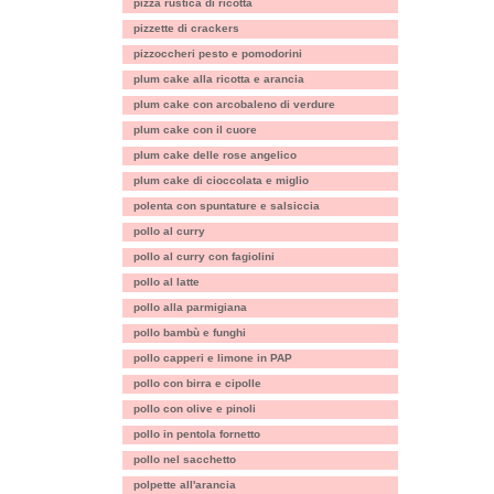
pizza rustica di ricotta
pizzette di crackers
pizzoccheri pesto e pomodorini
plum cake alla ricotta e arancia
plum cake con arcobaleno di verdure
plum cake con il cuore
plum cake delle rose angelico
plum cake di cioccolata e miglio
polenta con spuntature e salsiccia
pollo al curry
pollo al curry con fagiolini
pollo al latte
pollo alla parmigiana
pollo bambù e funghi
pollo capperi e limone in PAP
pollo con birra e cipolle
pollo con olive e pinoli
pollo in pentola fornetto
pollo nel sacchetto
polpette all'arancia