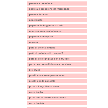
pentola a pressione
pentola a pressione da microonde
pentola fornetto
peperonata
peperoni in friggitrice ad aria
peperoni ripieni alla lucana
peperoni settequarti
peposo
petti di pollo al limone
petti di pollo farciti... sopra!!!
petti di pollo grigliati con il trucco!
pici con crema di ricotta e nocciole
pie crust
piselli con carote pera e tonno
piselli con la pancetta
pizza a lunga lievitazione
pizza bimby
pizza con la scarola di Pacifico
pizza liquida