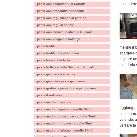
accendere 
pasta con pomodorini di Carlotta
pasta con prosciutto e zucchine
pasta con ragù bianco di persico
pasta con ragù di seppie
pasta con salsa alle olive di Giuliana
pasta con vongole e bottarga
pasta fredda
mentre il f
spargere d
pasta fredda con stracchino
tagliare un
pasta fresca alla birra
stenderla s
pasta frolla - sorelle Simili e... la mia!
pasta gamberetti e rucola
pasta genoise - pasta genovese
pasta gratinata prosciutto e parmigiano
pasta Kandinsky
pasta madre in scaglie
aggiungere
pasta madre: legatura - sorelle Simili
continuar
pasta madre: produzione - sorelle Simili
volendo, a
pasta madre: rinfresco - sorelle Simili
versare la 
pasta madre: sfarinato - sorelle Simili