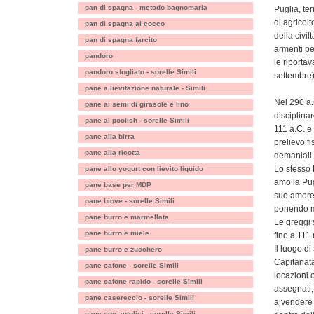
pan di spagna - metodo bagnomaria
Puglia, ter
di agricol
pan di spagna al cocco
della civi
pan di spagna farcito
armenti pe
pandoro
le riporta
pandoro sfogliato - sorelle Simili
settembre)
pane a lievitazione naturale - Simili
Nel 290 a.
pane ai semi di girasole e lino
disciplina
pane al poolish - sorelle Simili
111 a.C. e
pane alla birra
prelievo fi
pane alla ricotta
demaniali.
Lo stesso 
pane allo yogurt con lievito liquido
amo la Pug
pane base per MDP
suo amore 
pane biove - sorelle Simili
ponendo ma
pane burro e marmellata
Le greggi 
pane burro e miele
fino a 111 
Il luogo di
pane burro e zucchero
Capitanata
pane cafone - sorelle Simili
locazioni 
pane cafone rapido - sorelle Simili
assegnati,
pane casereccio - sorelle Simili
a vendere 
pane con autolisi - sorelle Simili