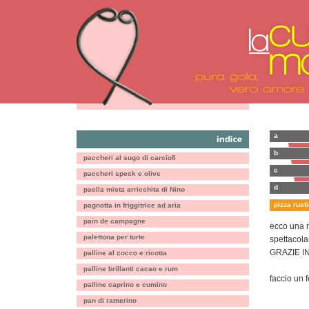
a
b
paccheri al sugo di carciofi
c
paccheri speck e olive
d
paella mista arricchita di Nino
pizza rusti
pagnotta in friggitrice ad aria
pain de campagne
ecco una n
palettona per torte
spettacolar
GRAZIE INF
palline al cocco e ricotta
palline brillanti cacao e rum
faccio un 
palline caprino e cumino
pan di ramerino