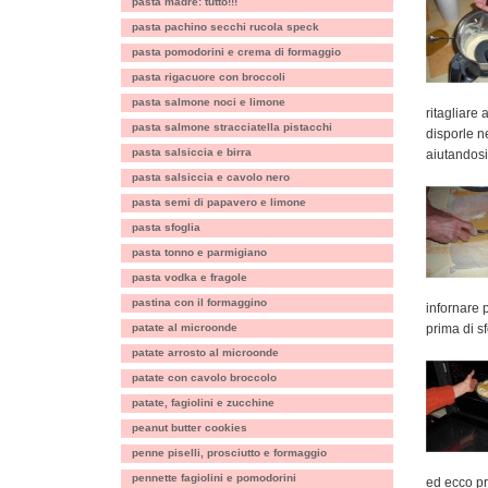
pasta madre: tutto!!!
pasta pachino secchi rucola speck
pasta pomodorini e crema di formaggio
pasta rigacuore con broccoli
pasta salmone noci e limone
ritagliare 
pasta salmone stracciatella pistacchi
disporle ne
pasta salsiccia e birra
aiutandosi
pasta salsiccia e cavolo nero
pasta semi di papavero e limone
pasta sfoglia
pasta tonno e parmigiano
pasta vodka e fragole
pastina con il formaggino
infornare p
patate al microonde
prima di s
patate arrosto al microonde
patate con cavolo broccolo
patate, fagiolini e zucchine
peanut butter cookies
penne piselli, prosciutto e formaggio
pennette fagiolini e pomodorini
ed ecco pro