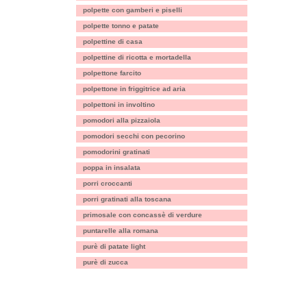
polpette con gamberi e piselli
polpette tonno e patate
polpettine di casa
polpettine di ricotta e mortadella
polpettone farcito
polpettone in friggitrice ad aria
polpettoni in involtino
pomodori alla pizzaiola
pomodori secchi con pecorino
pomodorini gratinati
poppa in insalata
porri croccanti
porri gratinati alla toscana
primosale con concassè di verdure
puntarelle alla romana
purè di patate light
purè di zucca