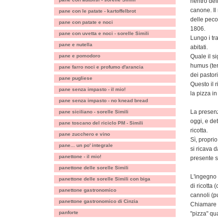
rientro de
canone. Il
pane con le patate - kartoffelbrot
delle peco
pane con patate e noci
1806.
pane con uvetta e noci - sorelle Simili
Lungo i tra
pane e nutella
abitati.
pane e pomodoro
Quale il s
humus (ter
pane farro noci e profumo d'arancia
dei pastori
pane pugliese
Questo il 
pane senza impasto - il mio!
la pizza in
pane senza impasto - no knead bread
La presenza
pane siciliano - sorelle Simili
oggi, e de
pane toscano del riciclo PM - Simili
ricotta.
pane zucchero e vino
Sì, proprio
pane... un po' integrale
si ricava 
panettone - il mio!
presente s
panettone delle sorelle Simili
L'ingegno 
panettone delle sorelle Simili con biga
di ricotta 
panettone gastronomico
cannoli (pu
panettone gastronomico di Cinzia
Chiamare p
panforte
"pizza" qua