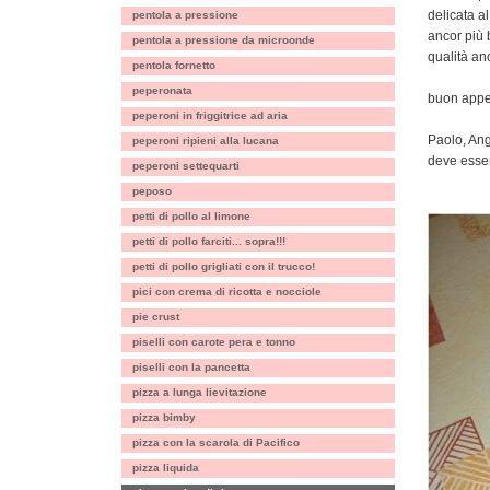
delicata a
pentola a pressione
ancor più 
pentola a pressione da microonde
qualità an
pentola fornetto
peperonata
buon appet
peperoni in friggitrice ad aria
Paolo, Ange
peperoni ripieni alla lucana
deve esser
peperoni settequarti
peposo
petti di pollo al limone
petti di pollo farciti... sopra!!!
petti di pollo grigliati con il trucco!
pici con crema di ricotta e nocciole
pie crust
piselli con carote pera e tonno
piselli con la pancetta
pizza a lunga lievitazione
pizza bimby
pizza con la scarola di Pacifico
pizza liquida