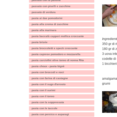
passato con la pastina
passato con piselli e zucchine
passato di verdura
pasta ai due pomodorini
pasta alla crema di zucchine
pasta alla marinara
pasta baccalà capperi mollica croccante
Ingredienti
pasta brisée
350 gr di r
pasta broccoletti e speck croccante
180 gr di
3 uova int
pasta caprese pomodoro e mozzarella
codette di
pasta carciofini olive tonno di nonna Rita
1 bicchier
pasta choux - pasta bignè
pasta con broccoli e noci
pasta con farina di castagne
amalgamare
grumi
pasta con il sugo d'arrosto
pasta con il surimi
pasta con il tonno
pasta con la soppressata
pasta con le taccole
pasta con persico e asparagi