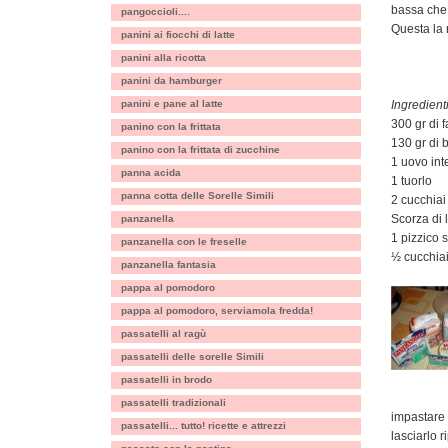
bassa che 
pangoccioli....
Questa la 
panini ai fiocchi di latte
panini alla ricotta
panini da hamburger
panini e pane al latte
Ingredienti
300 gr di 
panino con la frittata
130 gr di 
panino con la frittata di zucchine
1 uovo int
panna acida
1 tuorlo
panna cotta delle Sorelle Simili
2 cucchiai
Scorza di 
panzanella
1 pizzico s
panzanella con le freselle
½ cucchiain
panzanella fantasia
pappa al pomodoro
pappa al pomodoro, serviamola fredda!
passatelli al ragù
passatelli delle sorelle Simili
passatelli in brodo
passatelli tradizionali
impastare 
passatelli... tutto! ricette e attrezzi
lasciarlo 