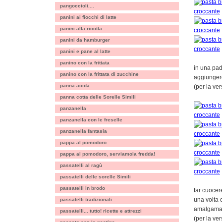
pangoccioli....
panini ai fiocchi di latte
panini alla ricotta
panini da hamburger
panini e pane al latte
panino con la frittata
in una pad
panino con la frittata di zucchine
aggiungere
panna acida
(per la ve
panna cotta delle Sorelle Simili
panzanella
panzanella con le freselle
panzanella fantasia
pappa al pomodoro
pappa al pomodoro, serviamola fredda!
passatelli al ragù
passatelli delle sorelle Simili
passatelli in brodo
far cuocere
una volta c
passatelli tradizionali
amalgamar
passatelli... tutto! ricette e attrezzi
(per la ve