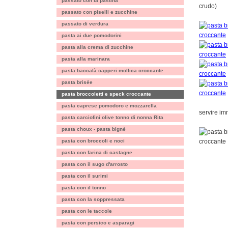
passato con la pastina
crudo)
passato con piselli e zucchine
passato di verdura
pasta ai due pomodorini
pasta alla crema di zucchine
pasta alla marinara
pasta baccalà capperi mollica croccante
pasta brisée
pasta broccoletti e speck croccante
pasta caprese pomodoro e mozzarella
servire i
pasta carciofini olive tonno di nonna Rita
pasta choux - pasta bignè
pasta con broccoli e noci
pasta con farina di castagne
pasta con il sugo d'arrosto
pasta con il surimi
pasta con il tonno
pasta con la soppressata
pasta con le taccole
pasta con persico e asparagi