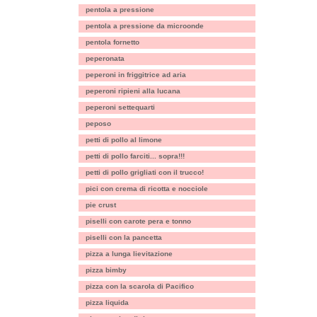
pentola a pressione
pentola a pressione da microonde
pentola fornetto
peperonata
peperoni in friggitrice ad aria
peperoni ripieni alla lucana
peperoni settequarti
peposo
petti di pollo al limone
petti di pollo farciti... sopra!!!
petti di pollo grigliati con il trucco!
pici con crema di ricotta e nocciole
pie crust
piselli con carote pera e tonno
piselli con la pancetta
pizza a lunga lievitazione
pizza bimby
pizza con la scarola di Pacifico
pizza liquida