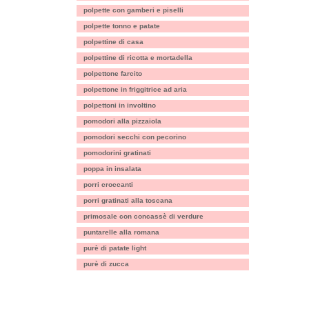
polpette con gamberi e piselli
polpette tonno e patate
polpettine di casa
polpettine di ricotta e mortadella
polpettone farcito
polpettone in friggitrice ad aria
polpettoni in involtino
pomodori alla pizzaiola
pomodori secchi con pecorino
pomodorini gratinati
poppa in insalata
porri croccanti
porri gratinati alla toscana
primosale con concassè di verdure
puntarelle alla romana
purè di patate light
purè di zucca