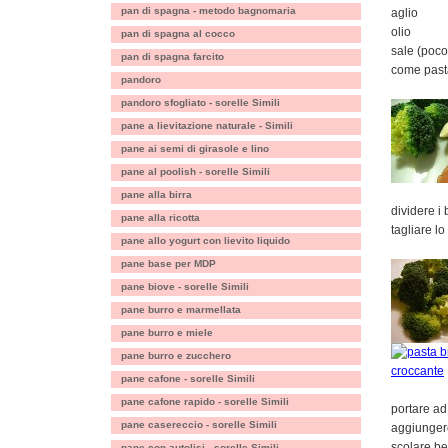
pan di spagna - metodo bagnomaria
aglio
olio
pan di spagna al cocco
sale (poco
pan di spagna farcito
come pasta
pandoro
pandoro sfogliato - sorelle Simili
pane a lievitazione naturale - Simili
pane ai semi di girasole e lino
pane al poolish - sorelle Simili
pane alla birra
dividere i 
pane alla ricotta
tagliare lo
pane allo yogurt con lievito liquido
pane base per MDP
pane biove - sorelle Simili
pane burro e marmellata
pane burro e miele
pane burro e zucchero
pane cafone - sorelle Simili
pane cafone rapido - sorelle Simili
portare ad
pane casereccio - sorelle Simili
aggiungere 
scolare be
pane con autolisi - sorelle Simili