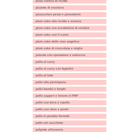
pizza rustica di ricotta
pizzette di crackers
pizzoccheri pesto e pomodorini
plum cake alla ricotta e arancia
plum cake con arcobaleno di verdure
plum cake con il cuore
plum cake delle rose angelico
plum cake di cioccolata e miglio
polenta con spuntature e salsiccia
pollo al curry
pollo al curry con fagiolini
pollo al latte
pollo alla parmigiana
pollo bambù e funghi
pollo capperi e limone in PAP
pollo con birra e cipolle
pollo con olive e pinoli
pollo in pentola fornetto
pollo nel sacchetto
polpette all'arancia