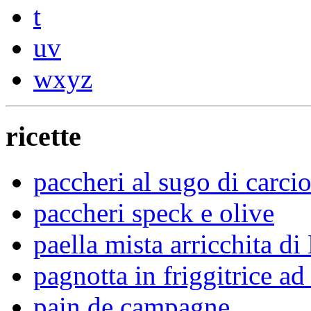
t
uv
wxyz
ricette
paccheri al sugo di carcio
paccheri speck e olive
paella mista arricchita di
pagnotta in friggitrice ad 
pain de campagne