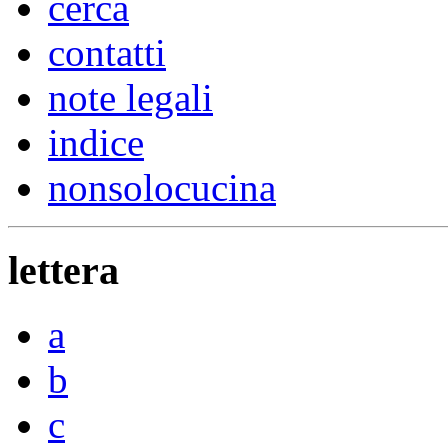
cerca
contatti
note legali
indice
nonsolocucina
lettera
a
b
c