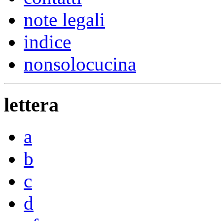
note legali
indice
nonsolocucina
lettera
a
b
c
d