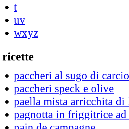
t
uv
wxyz
ricette
paccheri al sugo di carcio
paccheri speck e olive
paella mista arricchita di
pagnotta in friggitrice ad 
pain de campagne