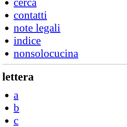
cerca
contatti
note legali
indice
nonsolocucina
lettera
a
b
c