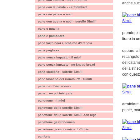
anche suc
pane con le patate - kartoffelbrot
pane con patate e noci
pane con uvetta e noci - sorelle Simili
pane e nutella
prendere u
pane e pomodoro
tirare in u
pane farro noci e profumo d'arancia
pane pugliese
oppure, a 
rettangolo,
pane senza impasto - il mio!
delicatame
pane senza impasto - no knead bread
della stris
pane siciliano - sorelle Simili
con questo
pane toscano del riciclo PM - Simili
pane zucchero e vino
pane... un po' integrale
panettone - il mio!
arrotolare
panettone delle sorelle Simili
punte, ma
panettone delle sorelle Simili con biga
panettone gastronomico
panettone gastronomico di Cinzia
panforte