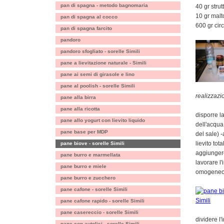
pan di spagna - metodo bagnomaria
40 gr strut
10 gr malt
pan di spagna al cocco
600 gr cir
pan di spagna farcito
pandoro
pandoro sfogliato - sorelle Simili
pane a lievitazione naturale - Simili
pane ai semi di girasole e lino
pane al poolish - sorelle Simili
realizzazi
pane alla birra
pane alla ricotta
disporre la
pane allo yogurt con lievito liquido
dell'acqua
pane base per MDP
del sale) 
lievito tot
pane biove - sorelle Simili
aggiunger
pane burro e marmellata
lavorare l
pane burro e miele
omogene
pane burro e zucchero
pane cafone - sorelle Simili
pane cafone rapido - sorelle Simili
pane casereccio - sorelle Simili
dividere l
pane con autolisi - sorelle Simili