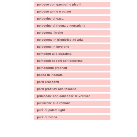
polpette con gamberi e piselli
polpette tonno e patate
polpettine di casa
polpettine di ricotta e mortadella
polpettone farcito
polpettone in friggitrice ad aria
polpettoni in involtino
pomodori alla pizzaiola
pomodori secchi con pecorino
pomodorini gratinati
poppa in insalata
porri croccanti
porri gratinati alla toscana
primosale con concassè di verdure
puntarelle alla romana
purè di patate light
purè di zucca