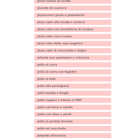
pizza rustica di ricotta
pizzette di crackers
pizzoccheri pesto e pomodorini
plum cake alla ricotta e arancia
plum cake con arcobaleno di verdure
plum cake con il cuore
plum cake delle rose angelico
plum cake di cioccolata e miglio
polenta con spuntature e salsiccia
pollo al curry
pollo al curry con fagiolini
pollo al latte
pollo alla parmigiana
pollo bambù e funghi
pollo capperi e limone in PAP
pollo con birra e cipolle
pollo con olive e pinoli
pollo in pentola fornetto
pollo nel sacchetto
polpette all'arancia