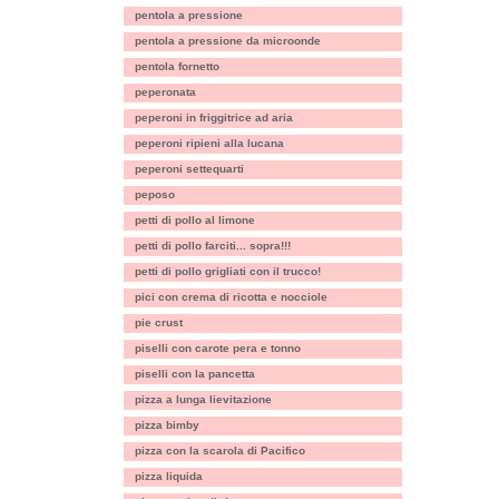
pentola a pressione
pentola a pressione da microonde
pentola fornetto
peperonata
peperoni in friggitrice ad aria
peperoni ripieni alla lucana
peperoni settequarti
peposo
petti di pollo al limone
petti di pollo farciti... sopra!!!
petti di pollo grigliati con il trucco!
pici con crema di ricotta e nocciole
pie crust
piselli con carote pera e tonno
piselli con la pancetta
pizza a lunga lievitazione
pizza bimby
pizza con la scarola di Pacifico
pizza liquida