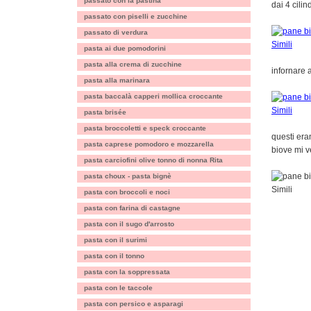
passato con la pastina
dai 4 cilin
passato con piselli e zucchine
passato di verdura
pasta ai due pomodorini
pasta alla crema di zucchine
infornare 
pasta alla marinara
pasta baccalà capperi mollica croccante
pasta brisée
pasta broccoletti e speck croccante
questi era
pasta caprese pomodoro e mozzarella
biove mi v
pasta carciofini olive tonno di nonna Rita
pasta choux - pasta bignè
pasta con broccoli e noci
pasta con farina di castagne
pasta con il sugo d'arrosto
pasta con il surimi
pasta con il tonno
pasta con la soppressata
pasta con le taccole
pasta con persico e asparagi